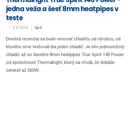
jedna veža a šesť 8mm heatpipes v
teste
5.8.2014
0
Dnešná recenzia sa bude venovať chladiču od výrobcu, od
ktorého sme testovali iba jeden chladič. Je ním jednovežový
chladič až so šiestimi 8mm heatpipes True Spirit 140 Power
od spoločnosti Thermalright, ktorý sa chváli, že dokáže
odviesť až 360W...