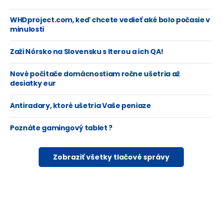
WHDproject.com, keď chcete vedieť aké bolo počasie v
minulosti
Zaži Nórsko na Slovensku s Iterou a ich QA!
Nové počítače domácnostiam ročne ušetria až
desiatky eur
Antiradary, ktoré ušetria Vaše peniaze
Poznáte gamingový tablet ?
Zobraziť všetky tlačové správy