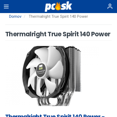
Skočiť
na
hlavný
Domov
Thermalright True Spirit 140 Power
obsah
Thermalright True Spirit 140 Power
Thermalright True Spirit 140 Power -