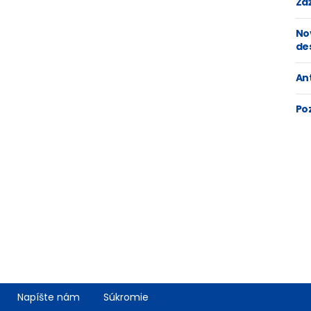
Zaž
No
de
An
Po
Napíšte nám
Súkromie