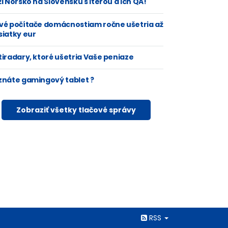
i Nórsko na Slovensku s Iterou a ich QA!
vé počítače domácnostiam ročne ušetria až
siatky eur
tiradary, ktoré ušetria Vaše peniaze
znáte gamingový tablet ?
Zobraziť všetky tlačové správy
Rss
RSS