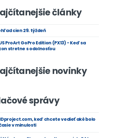
ajčítanejšie články
hľad cien 29. týždeň
S ProArt GoPro Edition (PX13) - Keď sa
kon stretne s odolnosťou
ajčítanejšie novinky
lačové správy
Dproject.com, keď chcete vedieť aké bolo
asie v minulosti