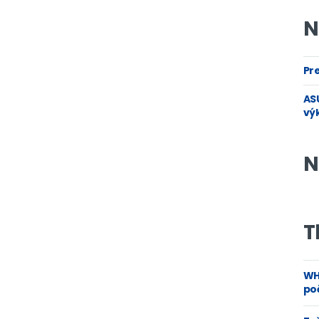
N
Pre
ASU
vý
N
T
WH
poč