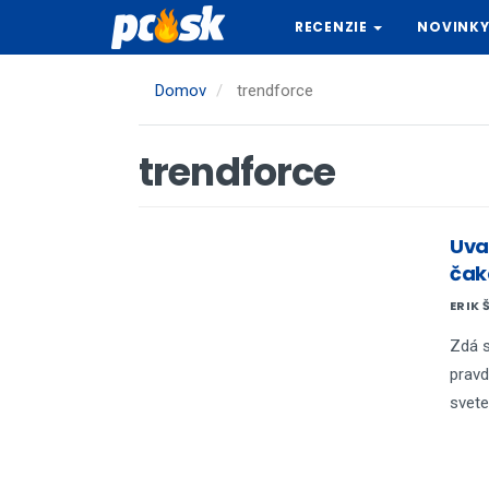
Skočiť
RECENZIE
NOVINK
na
hlavný
obsah
Domov
trendforce
trendforce
Uva
čak
ERIK 
Zdá s
pravd
svete