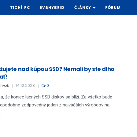
Y
TICHÉ PC
EV&HYBRID
ČLÁNKY
FÓRUM
žujete nad kúpou SSD? Nemali by ste dlho
ať!
14.12.2023
0
ŠÍPOŠ
a, že koniec lacných SSD diskov sa blíži. Za všetko bude
epodobne zodpovedný jeden z najväčších výrobcov na
.