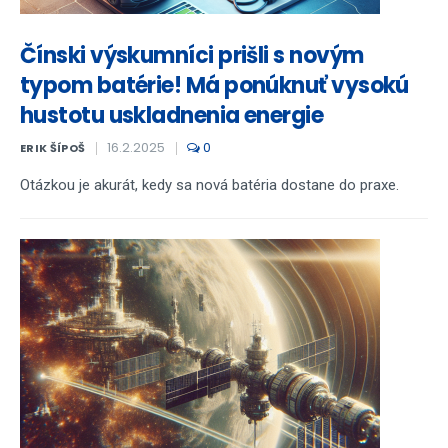
Čínski výskumníci prišli s novým
typom batérie! Má ponúknuť vysokú
hustotu uskladnenia energie
16.2.2025
0
ERIK ŠÍPOŠ
Otázkou je akurát, kedy sa nová batéria dostane do praxe.