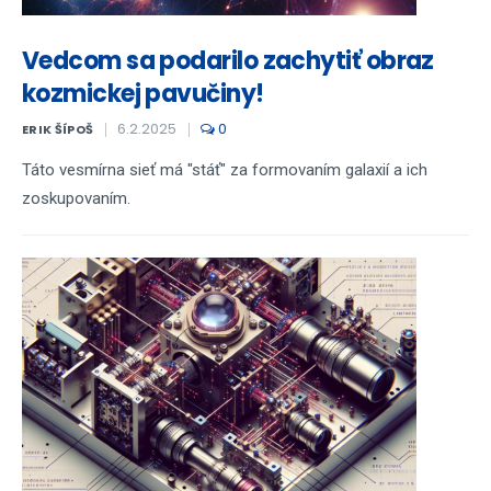
Vedcom sa podarilo zachytiť obraz
kozmickej pavučiny!
6.2.2025
0
ERIK ŠÍPOŠ
Táto vesmírna sieť má "stáť" za formovaním galaxií a ich
zoskupovaním.