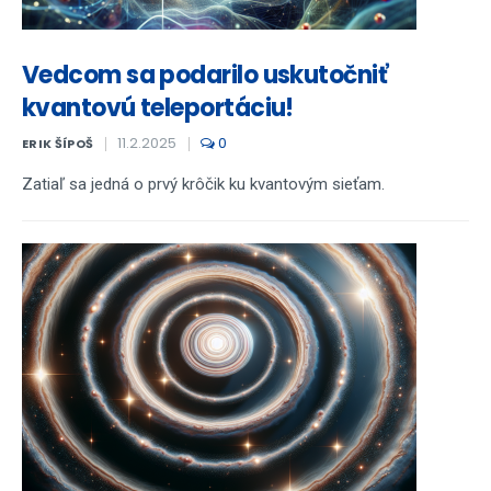
Vedcom sa podarilo uskutočniť
kvantovú teleportáciu!
11.2.2025
0
ERIK ŠÍPOŠ
Zatiaľ sa jedná o prvý krôčik ku kvantovým sieťam.