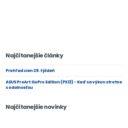
Najčítanejšie články
Prehľad cien 29. týždeň
ASUS ProArt GoPro Edition (PX13) - Keď sa výkon stretne
s odolnosťou
Najčítanejšie novinky