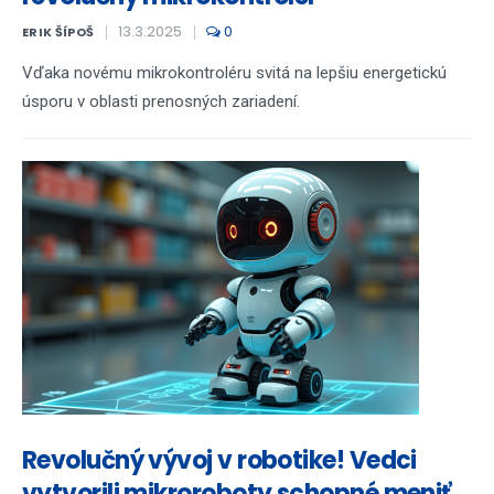
13.3.2025
0
ERIK ŠÍPOŠ
Vďaka novému mikrokontroléru svitá na lepšiu energetickú
úsporu v oblasti prenosných zariadení.
Revolučný vývoj v robotike! Vedci
vytvorili mikroroboty schopné meniť