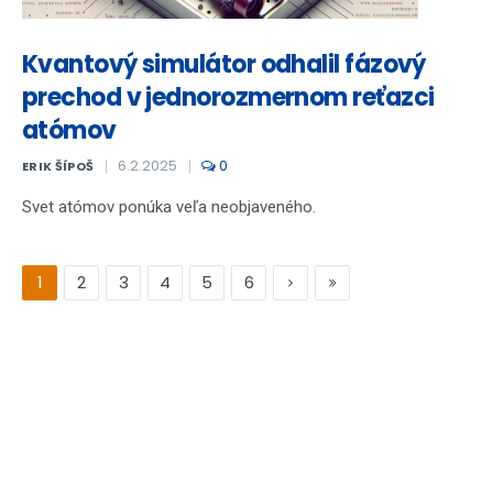
Kvantový simulátor odhalil fázový
prechod v jednorozmernom reťazci
atómov
6.2.2025
0
ERIK ŠÍPOŠ
Svet atómov ponúka veľa neobjaveného.
1
2
3
4
5
6