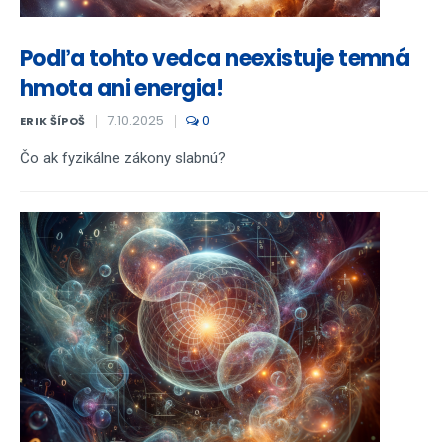
Podľa tohto vedca neexistuje temná
hmota ani energia!
7.10.2025
0
ERIK ŠÍPOŠ
Čo ak fyzikálne zákony slabnú?