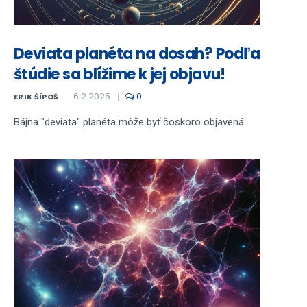
Deviata planéta na dosah? Podľa
štúdie sa blížime k jej objavu!
6.2.2025
0
ERIK ŠÍPOŠ
Bájna "deviata" planéta môže byť čoskoro objavená.