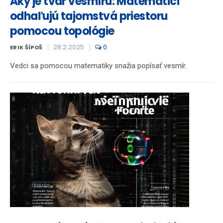
Aký je tvar vesmíru: Matematici
odhaľujú tajomstvá priestoru
pomocou topológie
28.2.2025
0
ERIK ŠÍPOŠ
Vedci sa pomocou matematiky snažia popísať vesmír.