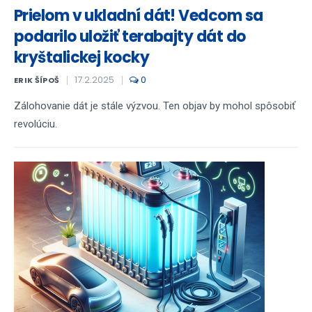
Prielom v ukladní dát! Vedcom sa
podarilo uložiť terabajty dát do
kryštalickej kocky
17.2.2025
0
ERIK ŠÍPOŠ
Zálohovanie dát je stále výzvou. Ten objav by mohol spôsobiť
revolúciu.