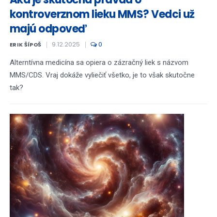
kontroverznom lieku MMS? Vedci už
majú odpoveď
9.12.2025
0
ERIK ŠÍPOŠ
Alterntívna medicína sa opiera o zázračný liek s názvom
MMS/CDS. Vraj dokáže vyliečiť všetko, je to však skutočne
tak?