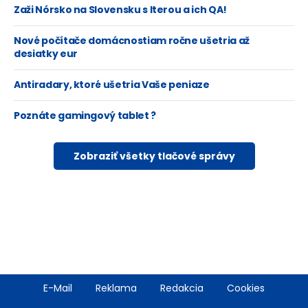
Zaži Nórsko na Slovensku s Iterou a ich QA!
Nové počítače domácnostiam ročne ušetria až
desiatky eur
Antiradary, ktoré ušetria Vaše peniaze
Poznáte gamingový tablet ?
Zobraziť všetky tlačové správy
Footer
E-Mail
Reklama
Redakcia
Cookies
menu