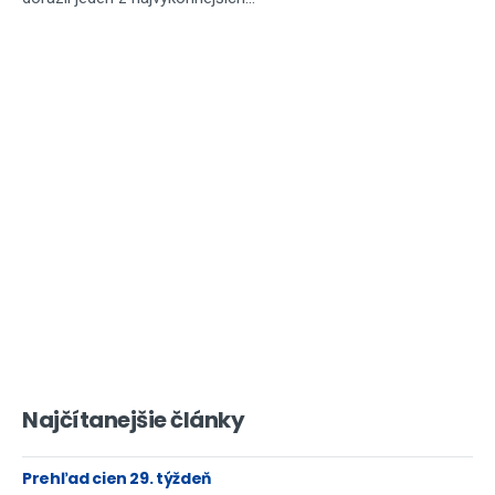
Najčítanejšie články
Prehľad cien 29. týždeň