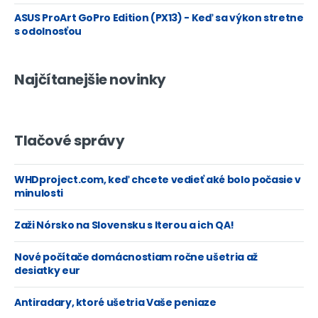
ASUS ProArt GoPro Edition (PX13) - Keď sa výkon stretne
s odolnosťou
Najčítanejšie novinky
Tlačové správy
WHDproject.com, keď chcete vedieť aké bolo počasie v
minulosti
Zaži Nórsko na Slovensku s Iterou a ich QA!
Nové počítače domácnostiam ročne ušetria až
desiatky eur
Antiradary, ktoré ušetria Vaše peniaze