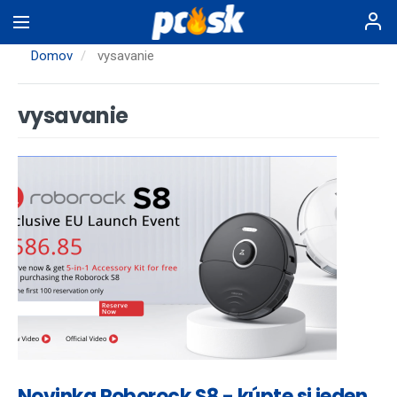
Skočiť
na
hlavný
Domov
vysavanie
obsah
vysavanie
Novinka Roborock S8 - kúpte si jeden