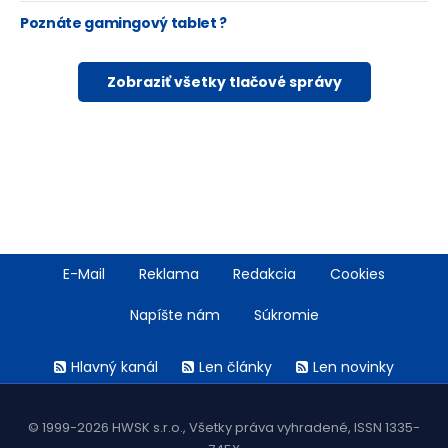
Poznáte gamingový tablet ?
Zobraziť všetky tlačové správy
Footer
E-Mail
Reklama
Redakcia
Cookies
menu
Napíšte nám
Súkromie
Rss
Hlavný kanál
Len články
Len novinky
menu
© 1999-2026 HWSK s.r.o., Všetky práva vyhradené, ISSN 1335-