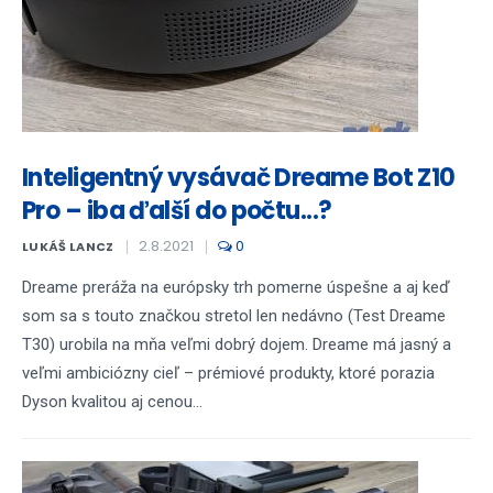
Inteligentný vysávač Dreame Bot Z10
Pro – iba ďalší do počtu...?
2.8.2021
0
LUKÁŠ LANCZ
Dreame preráža na európsky trh pomerne úspešne a aj keď
som sa s touto značkou stretol len nedávno (Test Dreame
T30) urobila na mňa veľmi dobrý dojem. Dreame má jasný a
veľmi ambiciózny cieľ – prémiové produkty, ktoré porazia
Dyson kvalitou aj cenou...