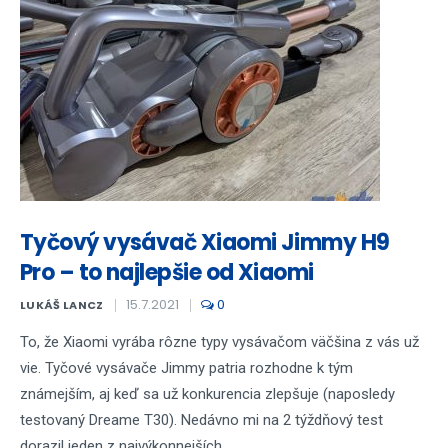
Tyčový vysávač Xiaomi Jimmy H9
Pro – to najlepšie od Xiaomi
15.7.2021
0
LUKÁŠ LANCZ
To, že Xiaomi vyrába rôzne typy vysávačom väčšina z vás už
vie. Tyčové vysávače Jimmy patria rozhodne k tým
známejším, aj keď sa už konkurencia zlepšuje (naposledy
testovaný Dreame T30). Nedávno mi na 2 týždňový test
dorazil jeden z najvýkonnejších...