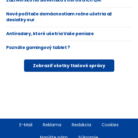
Zaži Nórsko na Slovensku s Iterou a ich QA!
Nové počítače domácnostiam ročne ušetria až
desiatky eur
Antiradary, ktoré ušetria Vaše peniaze
Poznáte gamingový tablet ?
Zobraziť všetky tlačové správy
Footer
E-Mail
Reklama
Redakcia
Cookies
menu
Napíšte nám
Súkromie