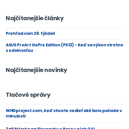
Najčítanejšie články
Prehľad cien 29. týždeň
ASUS ProArt GoPro Edition (PX13) - Keď sa výkon stretne
s odolnosťou
Najčítanejšie novinky
Tlačové správy
WHDproject.com, keď chcete vedieť aké bolo počasie v
minulosti