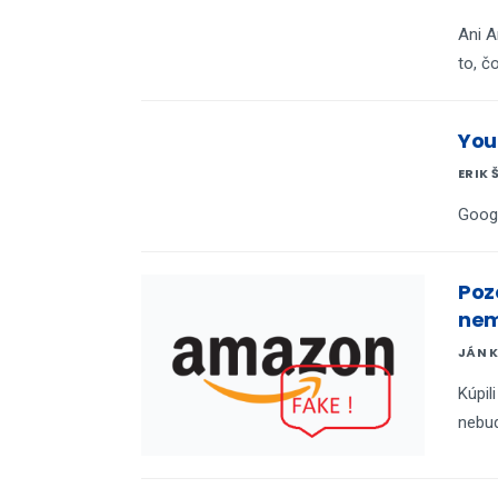
Ani A
to, čo
You
ERIK 
Googl
Poz
nem
JÁN 
Kúpil
nebud