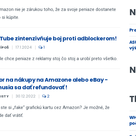
N
mazon nie je zárukou toho, že za svoje peniaze dostanete
 si kúpite.
Pre
Tube zintenzívňuje boj proti adblockerom!
ASU
17.1.2024
1
ŠÍPOŠ
vý
e chce peniaze z reklamy stoj čo stoj a urobí preto všetko.
N
or na nákupy na Amazone alebo eBay -
usia sa dať refundovať !
30.12.2022
2
T
KISTY
i ste si „fake“ grafickú kartu cez Amazon? Je možné, že
e dať vrátiť.
WH
poč