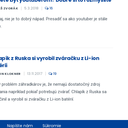
5.3.2018
16
Š ZVORÁK
j, nie je to dobrý nápad. Presadiť sa ako youtuber je stále
.
pík z Ruska si vyrobil zváračku z Li-ion
rií
13.11.2017
19
IN KLOKNER
 problém záhradkárov je, že nemajú dostatočný zdroj
ania napríklad pokiaľ potrebujú zvárať. Chlapík z Ruska sa
inil a vyrobil si zváračku z Li-ion batérií.
Napíšte nám
Súkromie