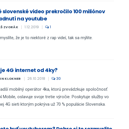
é slovenské video prekročilo 100 miliónov
iadnutí na youtube
1.12.2019
1
Š ZVORÁK
myslíte, že je to niektoré z rap videí, tak sa mýlite.
 je 4G internet od 4ky?
26.10.2018
30
IN KLOKNER
adší mobilný operátor 4ka, ktorú prevádzkuje spoločnosť
Mobile, oslavuje svoje tretie výročie. Poskytuje služby vo
nej 4G sieti ktorým pokrýva už 70 % populácie Slovenska.
ete byť youtuberom? Dobre si to rozmyslite