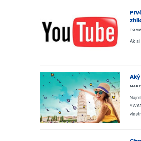
Prv
zhl
TOMÁ
Ak si 
Aký
MART
Najml
SWAN 
vlast
Chc