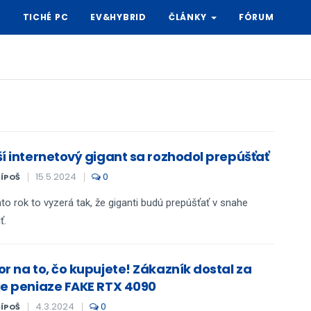
Y
TICHÉ PC
EV&HYBRID
ČLÁNKY
FÓRUM
ší internetový gigant sa rozhodol prepúšťať
15.5.2024
0
ŠÍPOŠ
nto rok to vyzerá tak, že giganti budú prepúšťať v snahe
ť.
or na to, čo kupujete! Zákazník dostal za
je peniaze FAKE RTX 4090
4.3.2024
0
ŠÍPOŠ