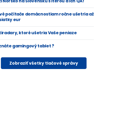
i Nórsko na Slovensku s Iterou a ich QA!
vé počítače domácnostiam ročne ušetria až
siatky eur
tiradary, ktoré ušetria Vaše peniaze
znáte gamingový tablet ?
Zobraziť všetky tlačové správy