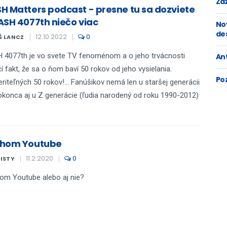
Zaž
H Matters podcast - presne tu sa dozviete
ASH 4077th niečo viac
No
de
12.10.2022
0
Š LANCZ
4077th je vo svete TV fenoménom a o jeho trvácnosti
An
í fakt, že sa o ňom baví 50 rokov od jeho vysielania.
Po
riteľných 50 rokov!... Fanúšikov nemá len u staršej generácii
okonca aj u Z generácie (ľudia narodený od roku 1990-2012)
hom Youtube
11.2.2020
0
KISTY
om Youtube alebo aj nie?