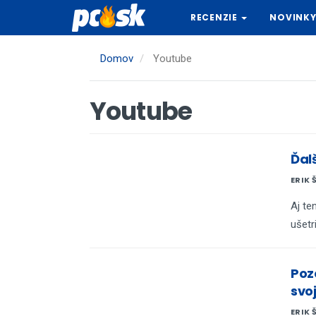
Skočiť
RECENZIE
NOVINK
na
hlavný
obsah
Domov
Youtube
Youtube
Ďal
ERIK 
Aj te
ušetri
Poz
svo
ERIK 