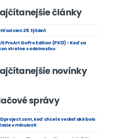
ajčítanejšie články
hľad cien 29. týždeň
S ProArt GoPro Edition (PX13) - Keď sa
kon stretne s odolnosťou
ajčítanejšie novinky
lačové správy
Dproject.com, keď chcete vedieť aké bolo
asie v minulosti