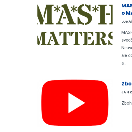
MAS
o M
LUKÁ
MASH 
svedč
Neuve
ale d
a...
Zbo
JÁN 
Zboh