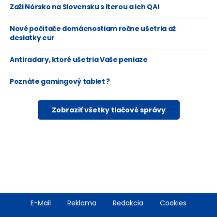
Zaži Nórsko na Slovensku s Iterou a ich QA!
Nové počítače domácnostiam ročne ušetria až
desiatky eur
Antiradary, ktoré ušetria Vaše peniaze
Poznáte gamingový tablet ?
Zobraziť všetky tlačové správy
Footer
E-Mail
Reklama
Redakcia
Cookies
menu