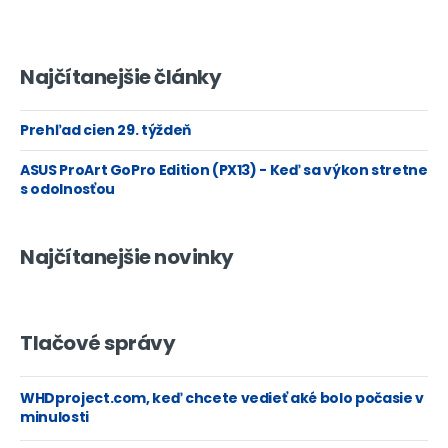
Najčítanejšie články
Prehľad cien 29. týždeň
ASUS ProArt GoPro Edition (PX13) - Keď sa výkon stretne
s odolnosťou
Najčítanejšie novinky
Tlačové správy
WHDproject.com, keď chcete vedieť aké bolo počasie v
minulosti