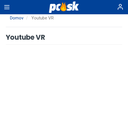
Skočiť
na
hlavný
Domov
Youtube VR
obsah
Youtube VR