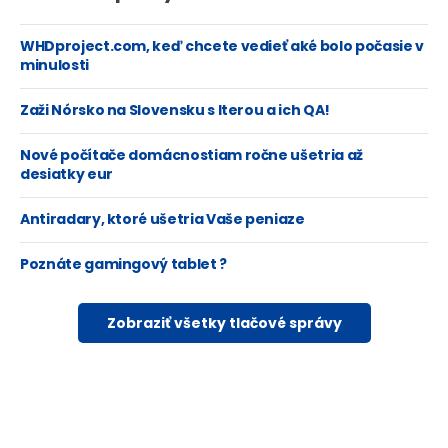
WHDproject.com, keď chcete vedieť aké bolo počasie v
minulosti
Zaži Nórsko na Slovensku s Iterou a ich QA!
Nové počítače domácnostiam ročne ušetria až
desiatky eur
Antiradary, ktoré ušetria Vaše peniaze
Poznáte gamingový tablet ?
Zobraziť všetky tlačové správy