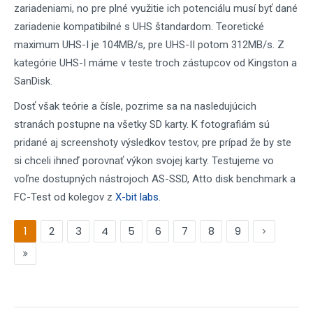
zariadeniami, no pre plné využitie ich potenciálu musí byť dané
zariadenie kompatibilné s UHS štandardom. Teoretické
maximum UHS-I je 104MB/s, pre UHS-II potom 312MB/s. Z
kategórie UHS-I máme v teste troch zástupcov od Kingston a
SanDisk.
Dosť však teórie a čísle, pozrime sa na nasledujúcich
stranách postupne na všetky SD karty. K fotografiám sú
pridané aj screenshoty výsledkov testov, pre prípad že by ste
si chceli ihneď porovnať výkon svojej karty. Testujeme vo
voľne dostupných nástrojoch AS-SSD, Atto disk benchmark a
FC-Test od kolegov z
X-bit labs
.
1
2
3
4
5
6
7
8
9