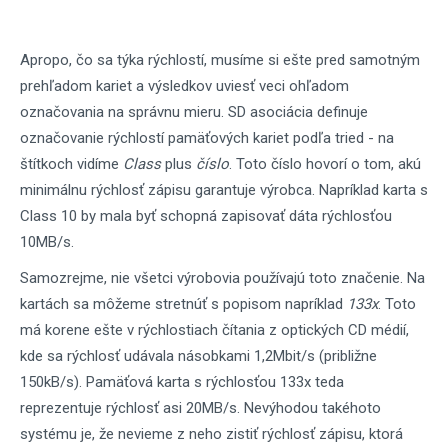
Apropo, čo sa týka rýchlostí, musíme si ešte pred samotným
prehľadom kariet a výsledkov uviesť veci ohľadom
označovania na správnu mieru. SD asociácia definuje
označovanie rýchlostí pamäťových kariet podľa tried - na
štítkoch vidíme
Class
plus
číslo
. Toto číslo hovorí o tom, akú
minimálnu rýchlosť zápisu garantuje výrobca. Napríklad karta s
Class 10 by mala byť schopná zapisovať dáta rýchlosťou
10MB/s.
Samozrejme, nie všetci výrobovia používajú toto značenie. Na
kartách sa môžeme stretnúť s popisom napríklad
133x
. Toto
má korene ešte v rýchlostiach čítania z optických CD médií,
kde sa rýchlosť udávala násobkami 1,2Mbit/s (približne
150kB/s). Pamäťová karta s rýchlosťou 133x teda
reprezentuje rýchlosť asi 20MB/s. Nevýhodou takéhoto
systému je, že nevieme z neho zistiť rýchlosť zápisu, ktorá