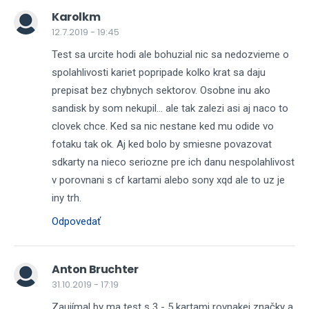
Karolkm
12.7.2019 - 19:45
Test sa urcite hodi ale bohuzial nic sa nedozvieme o
spolahlivosti kariet popripade kolko krat sa daju
prepisat bez chybnych sektorov. Osobne inu ako
sandisk by som nekupil... ale tak zalezi asi aj naco to
clovek chce. Ked sa nic nestane ked mu odide vo
fotaku tak ok. Aj ked bolo by smiesne povazovat
sdkarty na nieco seriozne pre ich danu nespolahlivost
v porovnani s cf kartami alebo sony xqd ale to uz je
iny trh.
Odpovedať
Anton Bruchter
31.10.2019 - 17:19
Zaujímal by ma test s 3 - 5 kartami rovnakej značky a