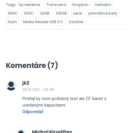
Tagy
tip redakcie
Transcend
Kingston
Verbatim
SDHC
SDXC
32GB
128GB
Lexar
pamäťové karty
flash
Media Reader USB 3.0
SanDisk
Komentáre (7)
jk2
26.10.2011 - 22:49
Privítal by som podobný test ale CF kariet s
uvedenými kapacitami.
Odpovedať
Michal Kiradžiev