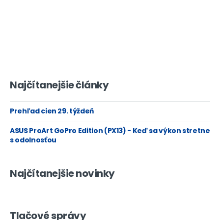
Najčítanejšie články
Prehľad cien 29. týždeň
ASUS ProArt GoPro Edition (PX13) - Keď sa výkon stretne
s odolnosťou
Najčítanejšie novinky
Tlačové správy