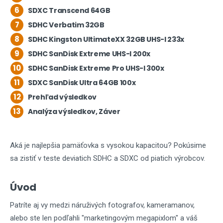
6
SDXC Transcend 64GB
7
SDHC Verbatim 32GB
8
SDHC Kingston UltimateXX 32GB UHS-I 233x
9
SDHC SanDisk Extreme UHS-I 200x
10
SDHC SanDisk Extreme Pro UHS-I 300x
11
SDXC SanDisk Ultra 64GB 100x
12
Prehľad výsledkov
13
Analýza výsledkov, Záver
Aká je najlepšia pamäťovka s vysokou kapacitou? Pokúsime
sa zistiť v teste deviatich SDHC a SDXC od piatich výrobcov.
Úvod
Patríte aj vy medzi náruživých fotografov, kameramanov,
alebo ste len podľahli "marketingovým megapixlom" a váš