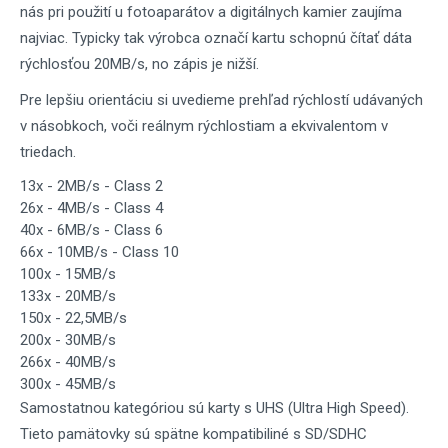
nás pri použití u fotoaparátov a digitálnych kamier zaujíma
najviac. Typicky tak výrobca označí kartu schopnú čítať dáta
rýchlosťou 20MB/s, no zápis je nižší.
Pre lepšiu orientáciu si uvedieme prehľad rýchlostí udávaných
v násobkoch, voči reálnym rýchlostiam a ekvivalentom v
triedach.
13x - 2MB/s - Class 2
26x - 4MB/s - Class 4
40x - 6MB/s - Class 6
66x - 10MB/s - Class 10
100x - 15MB/s
133x - 20MB/s
150x - 22,5MB/s
200x - 30MB/s
266x - 40MB/s
300x - 45MB/s
Samostatnou kategóriou sú karty s UHS (Ultra High Speed).
Tieto pamätovky sú spätne kompatibiliné s SD/SDHC