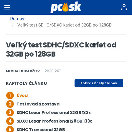
Skočiť
na
hlavný
Domov
obsah
Veľký test SDHC/SDXC kariet od 32GB po 128GB
Veľký test SDHC/SDXC kariet od
32GB po 128GB
26.10.2011
MICHAL KIRADŽIEV
KAPITOLY ČLÁNKU
Zobraziť celý článok
1
Úvod
2
Testovacia zostava
3
SDHC Lexar Professional 32GB 133x
4
SDXC Lexar Professional 128GB 133x
5
SDHC Transcend 32GB