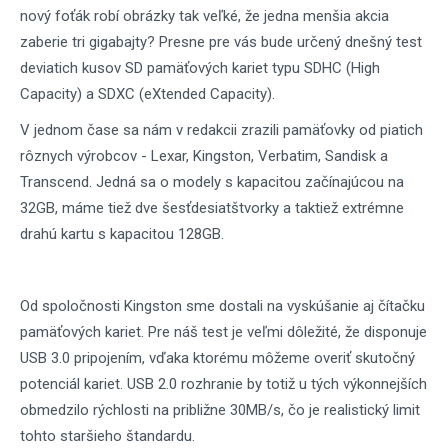
nový foťák robí obrázky tak veľké, že jedna menšia akcia
zaberie tri gigabajty? Presne pre vás bude určený dnešný test
deviatich kusov SD pamäťových kariet typu SDHC (High
Capacity) a SDXC (eXtended Capacity).
V jednom čase sa nám v redakcii zrazili pamäťovky od piatich
rôznych výrobcov - Lexar, Kingston, Verbatim, Sandisk a
Transcend. Jedná sa o modely s kapacitou začínajúcou na
32GB, máme tiež dve šesťdesiatštvorky a taktiež extrémne
drahú kartu s kapacitou 128GB.
Od spoločnosti Kingston sme dostali na vyskúšanie aj čítačku
pamäťových kariet. Pre náš test je veľmi dôležité, že disponuje
USB 3.0 pripojením, vďaka ktorému môžeme overiť skutočný
potenciál kariet. USB 2.0 rozhranie by totiž u tých výkonnejších
obmedzilo rýchlosti na približne 30MB/s, čo je realistický limit
tohto staršieho štandardu.