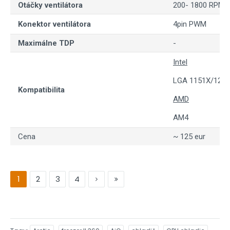
Otáčky ventilátora
200- 1800 RPM
Konektor ventilátora
4pin PWM
Maximálne TDP
-
Intel
LGA 1151X/1200
Kompatibilita
AMD
AM4
Cena
~ 125 eur
1
2
3
4