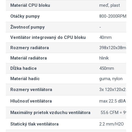
Materiál CPU bloku
meď, plast
Otáčky pumpy
800-2000RPM (+
Životnosť pumpy
-
Ventilátor integrovaný do CPU bloku
40mm
Rozmery radiátora
398x120x38mm
Materiál radiátora
hliník
Dĺžka hadice
450mm
Materiál hadíc
guma, nylon
Rozmery ventilátora
3x 120x120x25
Hlučnosť ventilátora
max 22.5 dBA
Maximálny prietok vzduchu ventilátora
55.6 CFM = 99.
Statický tlak ventilátora
2.2 mm/H2O