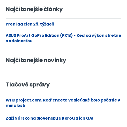
Najčítanejšie články
Prehľad cien 29. týždeň
ASUS ProArt GoPro Edition (PX13) - Keď sa výkon stretne
s odolnosťou
Najčítanejšie novinky
Tlačové správy
WHDproject.com, keď chcete vedieť aké bolo počasie v
minulosti
Zaži Nórsko na Slovensku s Iterou a ich QA!