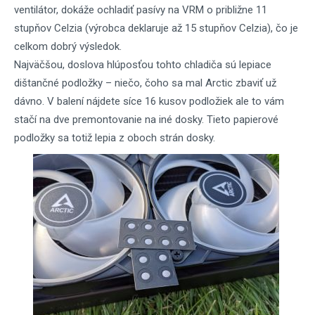
ventilátor, dokáže ochladiť pasívy na VRM o približne 11
stupňov Celzia (výrobca deklaruje až 15 stupňov Celzia), čo je
celkom dobrý výsledok.
Najväčšou, doslova hlúposťou tohto chladiča sú lepiace
dištančné podložky – niečo, čoho sa mal Arctic zbaviť už
dávno. V balení nájdete síce 16 kusov podložiek ale to vám
stačí na dve premontovanie na iné dosky. Tieto papierové
podložky sa totiž lepia z oboch strán dosky.