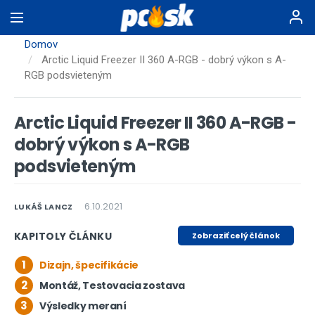
Skočiť
na
hlavný
Domov
obsah
Arctic Liquid Freezer II 360 A-RGB - dobrý výkon s A-
RGB podsvieteným
Arctic Liquid Freezer II 360 A-RGB -
dobrý výkon s A-RGB
podsvieteným
6.10.2021
LUKÁŠ LANCZ
KAPITOLY ČLÁNKU
Zobraziť celý článok
1
Dizajn, špecifikácie
2
Montáž, Testovacia zostava
3
Výsledky meraní