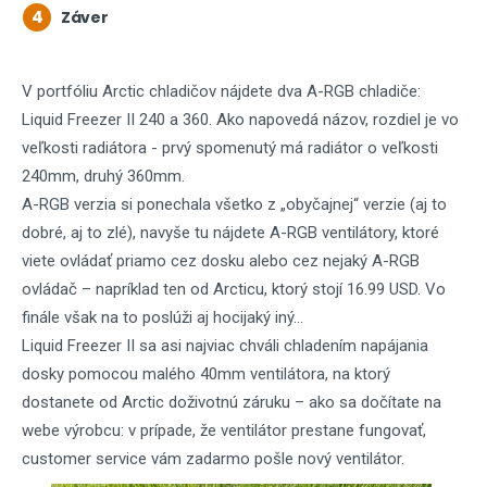
4
Záver
V portfóliu Arctic chladičov nájdete dva A-RGB chladiče:
Liquid Freezer II 240 a 360. Ako napovedá názov, rozdiel je vo
veľkosti radiátora - prvý spomenutý má radiátor o veľkosti
240mm, druhý 360mm.
A-RGB verzia si ponechala všetko z „obyčajnej“ verzie (aj to
dobré, aj to zlé), navyše tu nájdete A-RGB ventilátory, ktoré
viete ovládať priamo cez dosku alebo cez nejaký A-RGB
ovládač – napríklad ten od Arcticu, ktorý stojí 16.99 USD. Vo
finále však na to poslúži aj hocijaký iný...
Liquid Freezer II sa asi najviac chváli chladením napájania
dosky pomocou malého 40mm ventilátora, na ktorý
dostanete od Arctic doživotnú záruku – ako sa dočítate na
webe výrobcu: v prípade, že ventilátor prestane fungovať,
customer service vám zadarmo pošle nový ventilátor.