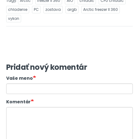
Tagy
Arctic
freezer II 360
AiO
chladič
CPU chladic
chladenie
PC
zostava
argb
Arctic freezer II 360
vykon
Pridať nový komentár
Vaše meno
Komentár