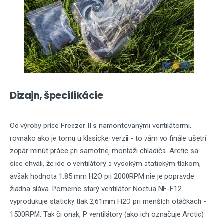
Dizajn, špecifikácie
Od výroby príde Freezer II s namontovanými ventilátormi,
rovnako ako je tomu u klasickej verzii - to vám vo finále ušetrí
zopár minút práce pri samotnej montáži chladiča. Arctic sa
síce chváli, že ide o ventilátory s vysokým statickým tlakom,
avšak hodnota 1.85 mm H2O pri 2000RPM nie je popravde
žiadna sláva. Pomerne starý ventilátor Noctua NF-F12
vyprodukuje statický tlak 2,61mm H2O pri menších otáčkach -
1500RPM. Tak či onak, P ventilátory (ako ich označuje Arctic)