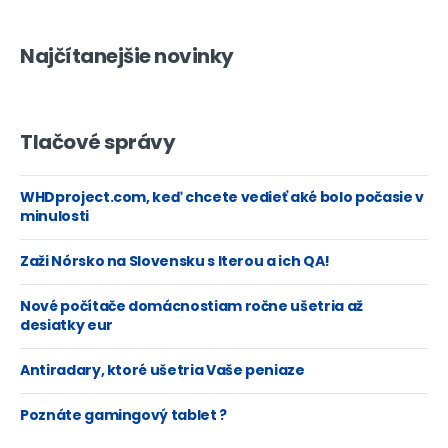
Najčítanejšie novinky
Tlačové správy
WHDproject.com, keď chcete vedieť aké bolo počasie v
minulosti
Zaži Nórsko na Slovensku s Iterou a ich QA!
Nové počítače domácnostiam ročne ušetria až
desiatky eur
Antiradary, ktoré ušetria Vaše peniaze
Poznáte gamingový tablet ?