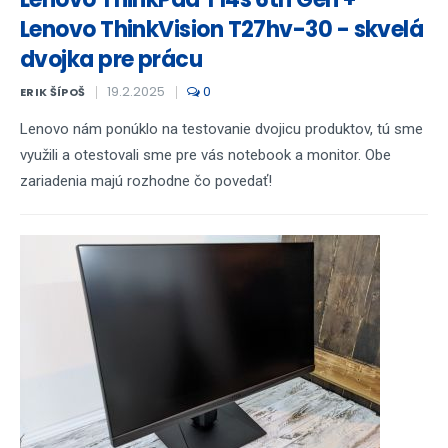
Lenovo ThinkVision T27hv-30 - skvelá
dvojka pre prácu
19.2.2025
0
ERIK ŠÍPOŠ
Lenovo nám ponúklo na testovanie dvojicu produktov, tú sme
využili a otestovali sme pre vás notebook a monitor. Obe
zariadenia majú rozhodne čo povedať!