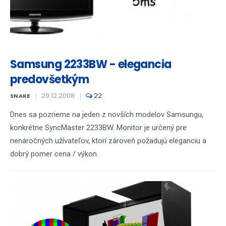
Samsung 2233BW - elegancia
predovšetkým
29.12.2008
22
SNAKE
Dnes sa pozrieme na jeden z novších modelov Samsungu,
konkrétne SyncMaster 2233BW. Monitor je určený pre
nenáročných užívateľov, ktorí zároveň požadujú eleganciu a
dobrý pomer cena / výkon.