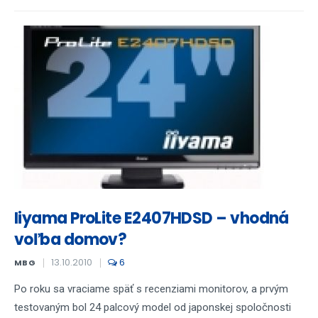
Iiyama ProLite E2407HDSD – vhodná
voľba domov?
13.10.2010
6
MBG
Po roku sa vraciame späť s recenziami monitorov, a prvým
testovaným bol 24 palcový model od japonskej spoločnosti