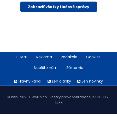
Zobraziť všetky tlačové správy
Footer
E-Mail
Reklama
Redakcia
Cookies
menu
Napíšte nám
Súkromie
Rss
Hlavný kanál
Len články
Len novinky
menu
© 1999-2026 HWSK s.r.o., Všetky práva vyhradené, ISSN 1335-
745X