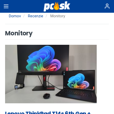
Skočiť
na
hlavný
Domov
Recenzie
Monitory
obsah
Monitory
Lenovo ThinkPad T14s 6th Gen +