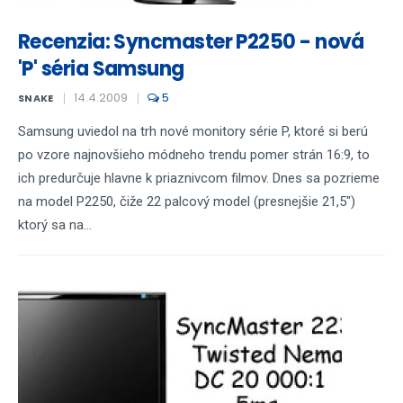
Recenzia: Syncmaster P2250 - nová
'P' séria Samsung
14.4.2009
5
SNAKE
Samsung uviedol na trh nové monitory série P, ktoré si berú
po vzore najnovšieho módneho trendu pomer strán 16:9, to
ich predurčuje hlavne k priaznivcom filmov. Dnes sa pozrieme
na model P2250, čiže 22 palcový model (presnejšie 21,5")
ktorý sa na...