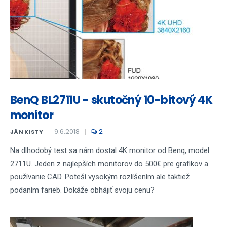
BenQ BL2711U - skutočný 10-bitový 4K
monitor
9.6.2018
2
JÁN KISTY
Na dlhodobý test sa nám dostal 4K monitor od Benq, model
2711U. Jeden z najlepších monitorov do 500€ pre grafikov a
používanie CAD. Poteší vysokým rozlíšením ale taktiež
podaním farieb. Dokáže obhájiť svoju cenu?