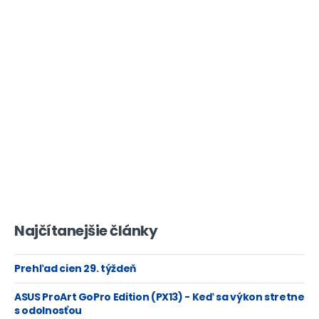
Najčítanejšie články
Prehľad cien 29. týždeň
ASUS ProArt GoPro Edition (PX13) - Keď sa výkon stretne
s odolnosťou