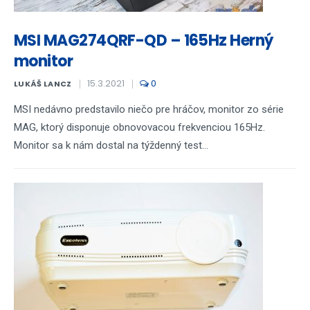
MSI MAG274QRF-QD – 165Hz Herný
monitor
15.3.2021
0
LUKÁŠ LANCZ
MSI nedávno predstavilo niečo pre hráčov, monitor zo série
MAG, ktorý disponuje obnovovacou frekvenciou 165Hz.
Monitor sa k nám dostal na týždenný test...