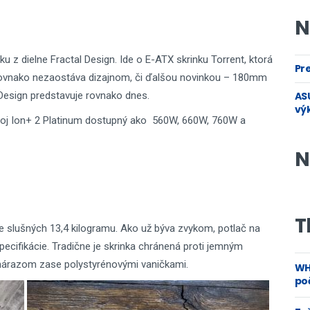
N
 z dielne Fractal Design. Ide o E-ATX skrinku Torrent, ktorá
Pre
 rovnako nezaostáva dizajnom, či ďalšou novinkou – 180mm
Design predstavuje rovnako dnes.
ASU
vý
droj Ion+ 2 Platinum dostupný ako 560W, 660W, 760W a
N
T
e slušných 13,4 kilogramu. Ako už býva zvykom, potlač na
 špecifikácie. Tradične je skrinka chránená proti jemným
 nárazom zase polystyrénovými vaničkami.
WH
poč