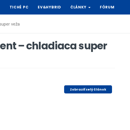
Y
TICHÉ PC
EV&HYBRID
ČLÁNKY
FÓRUM
 super veža
rent – chladiaca super
Zobraziť celý článok