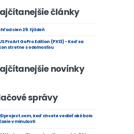
ajčítanejšie články
hľad cien 29. týždeň
S ProArt GoPro Edition (PX13) - Keď sa
kon stretne s odolnosťou
ajčítanejšie novinky
lačové správy
Dproject.com, keď chcete vedieť aké bolo
asie v minulosti