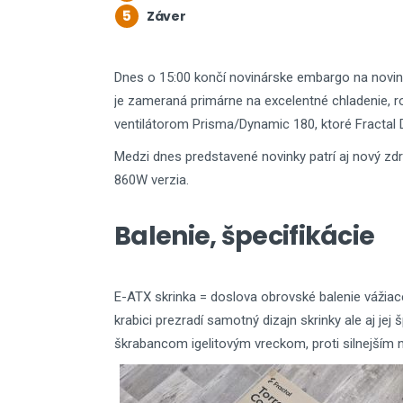
5
Záver
Dnes o 15:00 končí novinárske embargo na novinku
je zameraná primárne na excelentné chladenie,
ventilátorom Prisma/Dynamic 180, ktoré Fractal 
Medzi dnes predstavené novinky patrí aj nový z
860W verzia.
Balenie, špecifikácie
E-ATX skrinka = doslova obrovské balenie vážiac
krabici prezradí samotný dizajn skrinky ale aj jej
škrabancom igelitovým vreckom, proti silnejším