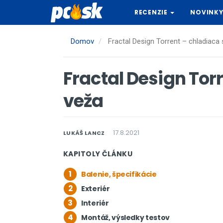
Skočiť
RECENZIE
NOVINK
na
hlavný
obsah
Domov
Fractal Design Torrent – chladiaca
Fractal Design Tor
veža
17.8.2021
LUKÁŠ LANCZ
KAPITOLY ČLÁNKU
1
Balenie, špecifikácie
2
Exteriér
3
Interiér
4
Montáž, výsledky testov