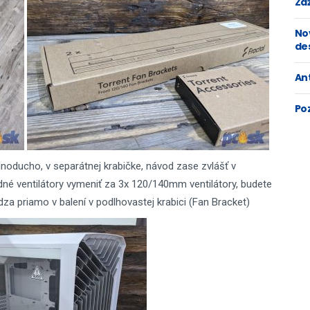
Zaž
No
de
An
Po
noducho, v separátnej krabičke, návod zase zvlášť v
edné ventilátory vymeniť za 3x 120/140mm ventilátory, budete
za priamo v balení v podlhovastej krabici (Fan Bracket)