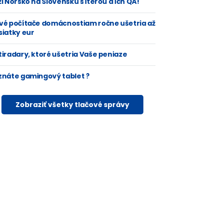
i Nórsko na Slovensku s Iterou a ich QA!
vé počítače domácnostiam ročne ušetria až
siatky eur
tiradary, ktoré ušetria Vaše peniaze
znáte gamingový tablet ?
Zobraziť všetky tlačové správy