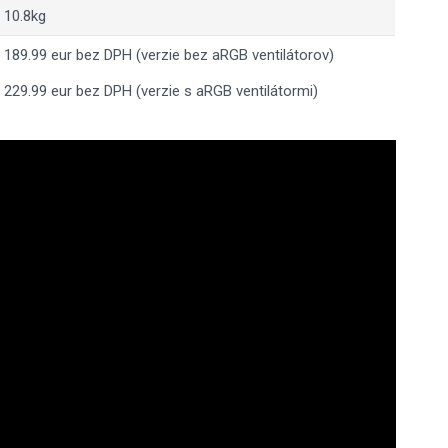
10.8kg
189.99 eur bez DPH (verzie bez aRGB ventilátorov)
229.99 eur bez DPH (verzie s aRGB ventilátormi)