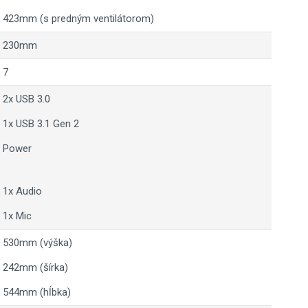
423mm (s predným ventilátorom)
230mm
7
2x USB 3.0
1x USB 3.1 Gen 2
Power
1x Audio
1x Mic
530mm (výška)
242mm (šírka)
544mm (hĺbka)