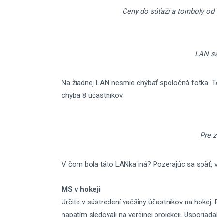
Ceny do súťaží a tomboly od
LAN sa
Na žiadnej LAN nesmie chýbať spoločná fotka. Tent
chýba 8 účastníkov.
Pre z
V čom bola táto LANka iná? Pozerajúc sa späť, v
MS v hokeji
Určite v sústredení vačšiny účastníkov na hokej.
napätím sledovali na verejnej projekcii. Usporiad