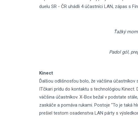
duelu SR - ČR uhádli 4 účastníci LAN, zápas s Fí
Ťažký mome
Padol gól, pr
Kinect
Ďalšou odlišnosťou bolo, že väčšina účastníkov s
ITčkari prídu do kontaktu s technológiou Kinect.
väčšina účastníkov. X-Box bežal v podstate stále,
zaskáče a pomáva rukami. Postoje "To je taká hl
prešiel testom osadenstva LAN párty s výsled