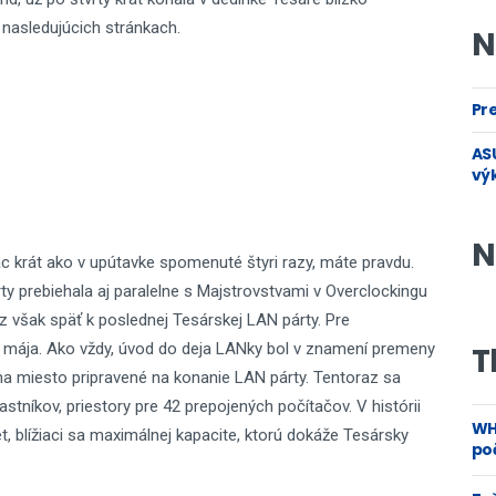
nasledujúcich stránkach.
N
Pre
ASU
vý
N
ac krát ako v upútavke spomenuté štyri razy, máte pravdu.
y prebiehala aj paralelne s Majstrovstvami v Overclockingu
z však späť k poslednej Tesárskej LAN párty. Pre
. mája. Ako vždy, úvod do deja LANky bol v znamení premeny
T
na miesto pripravené na konanie LAN párty. Tentoraz sa
astníkov, priestory pre 42 prepojených počítačov. V histórii
WH
t, blížiaci sa maximálnej kapacite, ktorú dokáže Tesársky
poč