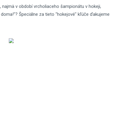
, najmä v období vrcholiaceho šampionátu v hokeji,
 doma!"? Špeciálne za tieto "hokejové" kľúče ďakujeme