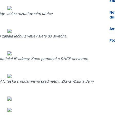
Zaž
No
ždy začína rozostavením stolov.
de
An
 zapája jednu z vetiev siete do switcha.
Po
statické IP adresy. Koco pomohol s DHCP serverom.
N tašku s reklamnými predmetmi. Zľava Wizik a Jerry.