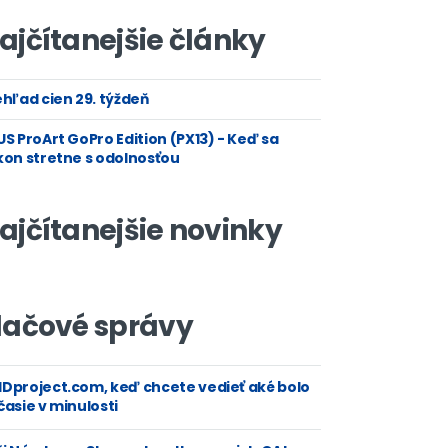
ajčítanejšie články
hľad cien 29. týždeň
S ProArt GoPro Edition (PX13) - Keď sa
kon stretne s odolnosťou
ajčítanejšie novinky
lačové správy
Dproject.com, keď chcete vedieť aké bolo
asie v minulosti