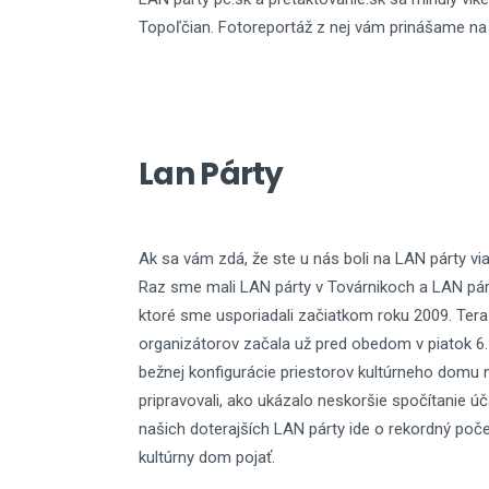
Topoľčian. Fotoreportáž z nej vám prinášame na 
Lan Párty
Ak sa vám zdá, že ste u nás boli na LAN párty vi
Raz sme mali LAN párty v Továrnikoch a LAN párt
ktoré sme usporiadali začiatkom roku 2009. Tera
organizátorov začala už pred obedom v piatok 6
bežnej konfigurácie priestorov kultúrneho domu 
pripravovali, ako ukázalo neskoršie spočítanie úč
našich doterajších LAN párty ide o rekordný poče
kultúrny dom pojať.