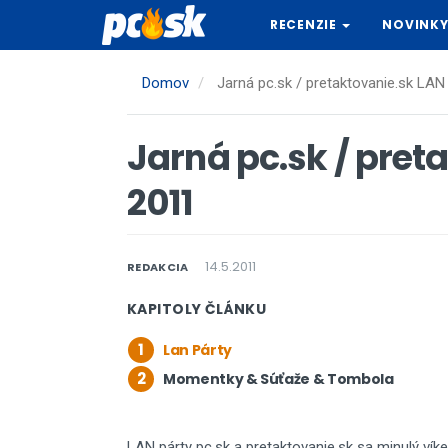
Skočiť
RECENZIE
NOVINK
na
hlavný
obsah
Domov
Jarná pc.sk / pretaktovanie.sk LAN
Jarná pc.sk / pret
2011
14.5.2011
REDAKCIA
KAPITOLY ČLÁNKU
1
Lan Párty
2
Momentky & Súťaže & Tombola
LAN párty pc.sk a pretaktovanie.sk sa minulý víke