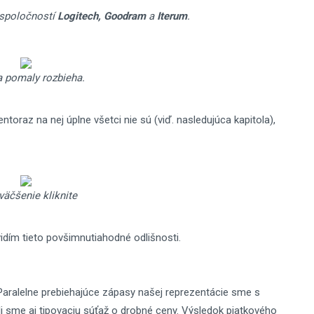
 spoločností
Logitech, Goodram
a
Iterum
.
 pomaly rozbieha.
oraz na nej úplne všetci nie sú (viď. nasledujúca kapitola),
väčšenie kliknite
idím tieto povšimnutiahodné odlišnosti.
 Paralelne prebiehajúce zápasy našej reprezentácie sme s
ali sme aj tipovaciu súťaž o drobné ceny. Výsledok piatkového