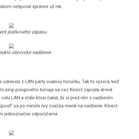
nskom netipoval správne už nik.
nt piatkového zápasu.
epuklo obrovské nadšenie.
i odniesla z LAN párty svalovú horúčku. Tak to vyzerá, keď
 Do ping-pongového turnaja sa cez Kinect zapojila drvivá
 celú LAN a stále ktosi čakal, že si pred ním s nadšením
úposť" sa po minúte hry zväčša menili na nadšenie. KInect
kom jednoznačne odporúčame.