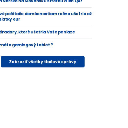
i Nórsko na Slovensku s Iterou a ich QA!
vé počítače domácnostiam ročne ušetria až
siatky eur
tiradary, ktoré ušetria Vaše peniaze
znáte gamingový tablet ?
Zobraziť všetky tlačové správy