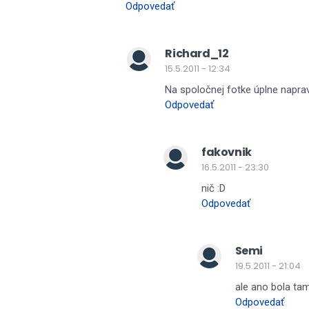
Odpovedať
Richard_12
15.5.2011 - 12:34
Na spoločnej fotke úplne napra
Odpovedať
fakovnik
16.5.2011 - 23:30
nič :D
Odpovedať
Semi
19.5.2011 - 21:04
ale ano bola tam
Odpovedať