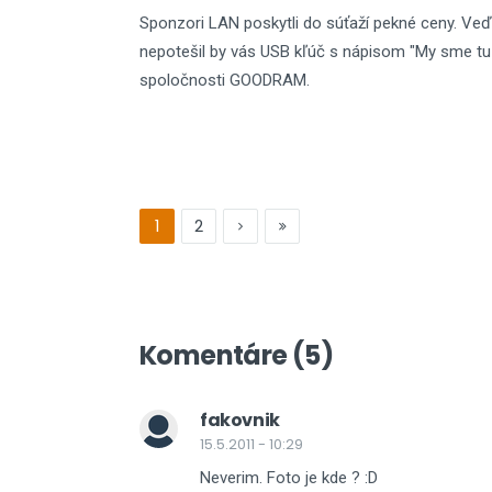
Sponzori LAN poskytli do súťaží pekné ceny. Veď
nepotešil by vás USB kľúč s nápisom "My sme tu
spoločnosti GOODRAM.
1
2
Komentáre (5)
fakovnik
15.5.2011 - 10:29
Neverim. Foto je kde ? :D