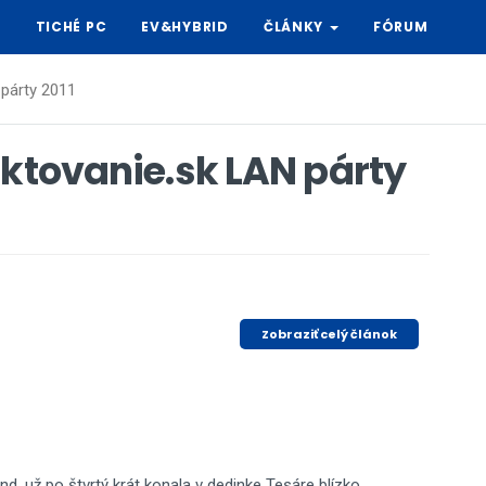
Y
TICHÉ PC
EV&HYBRID
ČLÁNKY
FÓRUM
 párty 2011
aktovanie.sk LAN párty
Zobraziť celý článok
nd, už po štvrtý krát konala v dedinke Tesáre blízko