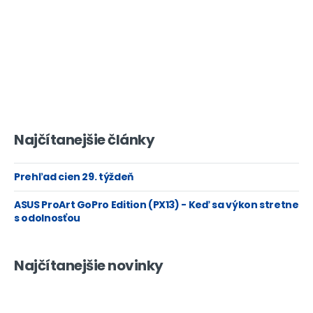
Najčítanejšie články
Prehľad cien 29. týždeň
ASUS ProArt GoPro Edition (PX13) - Keď sa výkon stretne
s odolnosťou
Najčítanejšie novinky