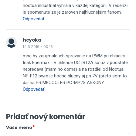
noctua industrial vyhrala v kazdej kategorii. V recenzii
je spomenute ze je zaroven najhlucnejsim fanom.
Odpovedať
heyoka
14.3.2016 - 00:18
mna by zaujimalo ich spravanie na PWM pri chladici.
Inak Enermax T.B. Silence UCTB12A sa uz v podstate
nepredava (mam ho doma) a na rozdiel od Noctua
NF-F12 pwm je hodne hlucny aj pri 7V (preto som to
dal na PRIMECOOLER PC-MP2S ARKONY
Odpovedať
Pridať nový komentár
Vaše meno