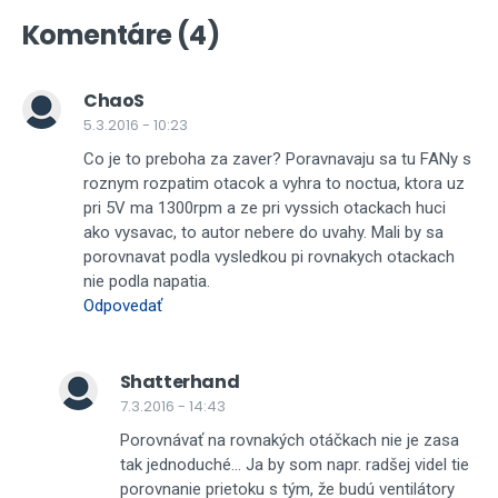
Komentáre (4)
ChaoS
5.3.2016 - 10:23
Co je to preboha za zaver? Poravnavaju sa tu FANy s
roznym rozpatim otacok a vyhra to noctua, ktora uz
pri 5V ma 1300rpm a ze pri vyssich otackach huci
ako vysavac, to autor nebere do uvahy. Mali by sa
porovnavat podla vysledkou pi rovnakych otackach
nie podla napatia.
Odpovedať
Shatterhand
7.3.2016 - 14:43
Porovnávať na rovnakých otáčkach nie je zasa
tak jednoduché... Ja by som napr. radšej videl tie
porovnanie prietoku s tým, že budú ventilátory