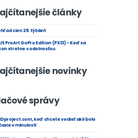
ajčítanejšie články
hľad cien 29. týždeň
S ProArt GoPro Edition (PX13) - Keď sa
kon stretne s odolnosťou
ajčítanejšie novinky
lačové správy
Dproject.com, keď chcete vedieť aké bolo
asie v minulosti