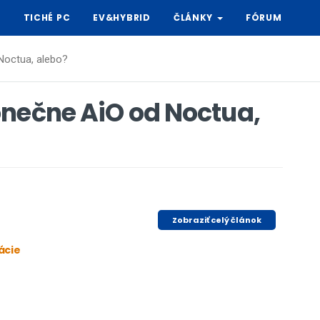
Y
TICHÉ PC
EV&HYBRID
ČLÁNKY
FÓRUM
octua, alebo?
onečne AiO od Noctua,
Zobraziť celý článok
ácie