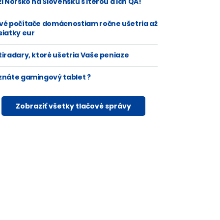
i Nórsko na Slovensku s Iterou a ich QA!
vé počítače domácnostiam ročne ušetria až
siatky eur
tiradary, ktoré ušetria Vaše peniaze
znáte gamingový tablet ?
Zobraziť všetky tlačové správy