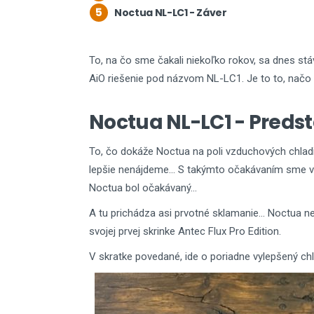
5
Noctua NL-LC1 - Záver
To, na čo sme čakali niekoľko rokov, sa dnes stá
AiO riešenie pod názvom NL-LC1. Je to to, načo s
Noctua NL-LC1 - Predst
To, čo dokáže Noctua na poli vzduchových chladi
lepšie nenájdeme... S takýmto očakávaním sme všet
Noctua bol očakávaný...
A tu prichádza asi prvotné sklamanie... Noctua ne
svojej prvej skrinke Antec Flux Pro Edition.
V skratke povedané, ide o poriadne vylepšený chl