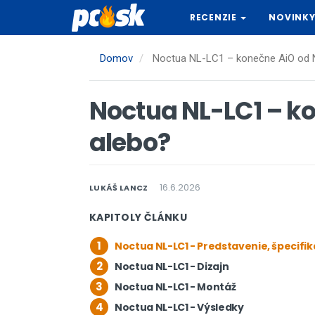
Skočiť
RECENZIE
NOVINK
na
hlavný
obsah
Domov
Noctua NL-LC1 – konečne AiO od N
Noctua NL-LC1 – k
alebo?
16.6.2026
LUKÁŠ LANCZ
KAPITOLY ČLÁNKU
1
Noctua NL-LC1 - Predstavenie, špecifik
2
Noctua NL-LC1 - Dizajn
3
Noctua NL-LC1 - Montáž
4
Noctua NL-LC1 - Výsledky