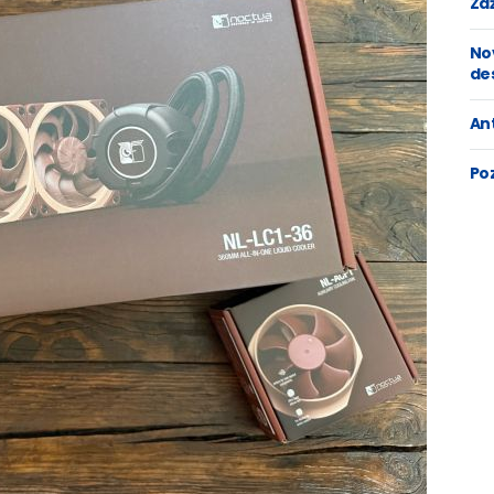
Zaž
No
de
An
Po