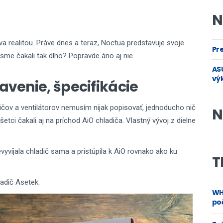
N
va realitou. Práve dnes a teraz, Noctua predstavuje svoje
Pre
me čakali tak dlho? Popravde áno aj nie...
ASU
vý
avenie, špecifikácie
čov a ventilátorov nemusím nijak popisovať, jednoducho nič
N
ci čakali aj na príchod AiO chladiča. Vlastný vývoj z dielne
vyvíjala chladič sama a pristúpila k AiO rovnako ako ku
T
adič Asetek.
WH
poč