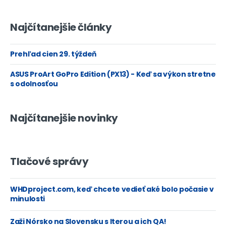
Najčítanejšie články
Prehľad cien 29. týždeň
ASUS ProArt GoPro Edition (PX13) - Keď sa výkon stretne
s odolnosťou
Najčítanejšie novinky
Tlačové správy
WHDproject.com, keď chcete vedieť aké bolo počasie v
minulosti
Zaži Nórsko na Slovensku s Iterou a ich QA!