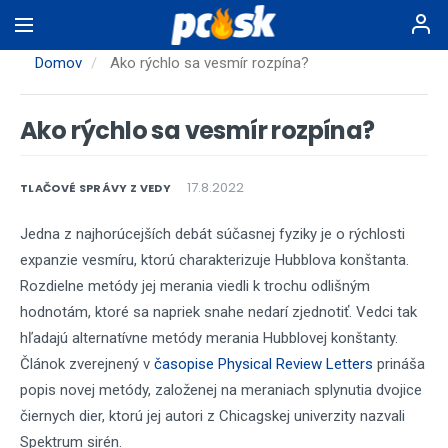
Skočiť
na
hlavný
Domov
Ako rýchlo sa vesmír rozpína?
obsah
Ako rýchlo sa vesmír rozpína?
17.8.2022
TLAČOVÉ SPRÁVY Z VEDY
Jedna z najhorúcejších debát súčasnej fyziky je o rýchlosti
expanzie vesmíru, ktorú charakterizuje Hubblova konštanta.
Rozdielne metódy jej merania viedli k trochu odlišným
hodnotám, ktoré sa napriek snahe nedarí zjednotiť. Vedci tak
hľadajú alternatívne metódy merania Hubblovej konštanty.
Článok zverejnený v
časopise Physical Review Letters
prináša
popis novej metódy, založenej na meraniach splynutia dvojice
čiernych dier, ktorú jej autori z Chicagskej univerzity nazvali
Spektrum sirén.