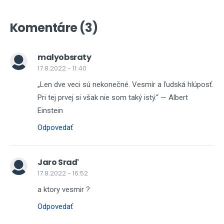
Komentáre (3)
malyobsraty
17.8.2022 - 11:40
„Len dve veci sú nekonečné. Vesmír a ľudská hlúposť.
Pri tej prvej si však nie som taký istý.“ — Albert
Einstein
Odpovedať
Jaro Sraď
17.8.2022 - 16:52
a ktory vesmir ?
Odpovedať