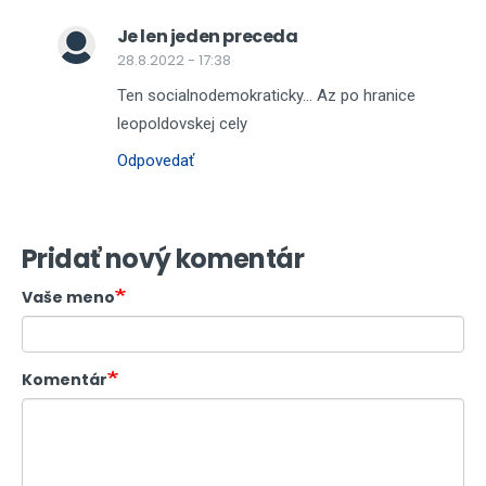
Je len jeden preceda
28.8.2022 - 17:38
Ten socialnodemokraticky... Az po hranice
leopoldovskej cely
Odpovedať
Pridať nový komentár
Vaše meno
Komentár