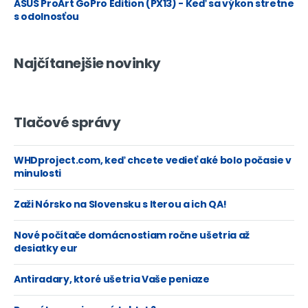
ASUS ProArt GoPro Edition (PX13) - Keď sa výkon stretne
s odolnosťou
Najčítanejšie novinky
Tlačové správy
WHDproject.com, keď chcete vedieť aké bolo počasie v
minulosti
Zaži Nórsko na Slovensku s Iterou a ich QA!
Nové počítače domácnostiam ročne ušetria až
desiatky eur
Antiradary, ktoré ušetria Vaše peniaze