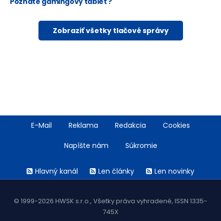
Poznáte gamingový tablet ?
Zobraziť všetky tlačové správy
Footer
E-Mail
Reklama
Redakcia
Cookies
menu
Napíšte nám
Súkromie
Rss
Hlavný kanál
Len články
Len novinky
menu
© 1999-2026 HWSK s.r.o., Všetky práva vyhradené, ISSN 1335-
745X