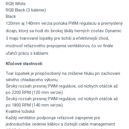
RGB White
RGB Black (3 balenie)
Black
120mm aj 140mm verzia ponúka PWM reguláciu a premyslený
dizajn, ktorý sa hodí do širokej škály herných zostáv. Dynamic
3 majú tvarované lopatky pre tichší a efektívnejší chod,
možnosť reťazového prepojenia ventilátorov, čo vo finále
uľahčí prácu s káblami.
Kľúčové vlastnosti
Tvar lopatiek je prispôsobený na zníženie hluku pri zachovaní
silného chladiaceho výkonu.
Široký rozsah presnej PWM regulácie, od nízkych otáčok až
po 2200 RPM (120 mm verzie).
Široký rozsah presnej PWM regulácie, od nízkych otáčok až
po 1800 RPM (140 mm verzie).
Kvalitné ložiská
Každý ventilátor podporuje reťazové zapojenie pre
jednoduchšie vedenie káblov a čistejší cable management.