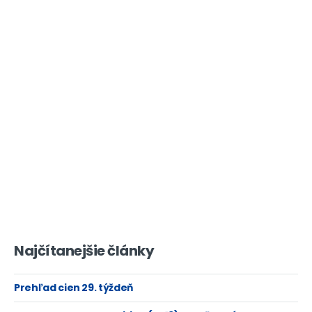
Najčítanejšie články
Prehľad cien 29. týždeň