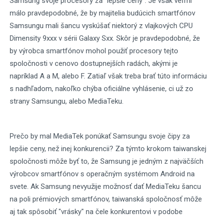
Samsung svoje procesory za "lepšie ceny". Je však veľmi
málo pravdepodobné, že by majitelia budúcich smartfónov
Samsungu mali šancu vyskúšať niektorý z vlajkových CPU
Dimensity 9xxx v sérii Galaxy Sxx. Skôr je pravdepodobné, že
by výrobca smartfónov mohol použiť procesory tejto
spoločnosti v cenovo dostupnejších radách, akými je
napríklad A a M, alebo F. Zatiaľ však treba brať túto informáciu
s nadhľadom, nakoľko chýba oficiálne vyhlásenie, ci už zo
strany Samsungu, alebo MediaTeku.
Prečo by mal MediaTek ponúkať Samsungu svoje čipy za
lepšie ceny, než inej konkurencii? Za týmto krokom taiwanskej
spoločnosti môže byť to, že Samsung je jedným z najväčších
výrobcov smartfónov s operačným systémom Android na
svete. Ak Samsung nevyužije možnosť dať MediaTeku šancu
na poli prémiových smartfónov, taiwanská spoločnosť môže
aj tak spôsobiť "vrásky" na čele konkurentovi v podobe