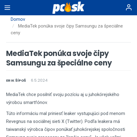
Skočiť
na
hlavný
Domov
obsah
MediaTek ponúka svoje čipy Samsungu za špeciálne
ceny
MediaTek ponúka svoje čipy
Samsungu za špeciálne ceny
6.5.2024
ERIK ŠÍPOŠ
MediaTek chce posilniť svoju pozíciu aj u juhokórejského
výrobcu smartfónov.
Túto informáciu mal priniesť leaker vystupujúci pod menom
Revegnus na sociálnej sieti X (Twitter). Podľa leakera má
taiwanský výrobca čipov ponúkať juhokórejskej spoločnosti