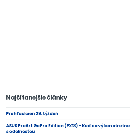
Najčítanejšie články
Prehľad cien 29. týždeň
ASUS ProArt GoPro Edition (PX13) - Keď sa výkon stretne
s odolnosťou