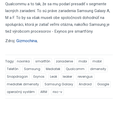
Qualcommu a to tak, že sa mu podarí presadiť v segmente
lacných zariadení. To sú práve zariadenia Samsung Galaxy A,
M a F. To by sa však museli obe spoločnosti dohodnúť na
spolupráci, ktorá je zatiaľ veľmi otázna, nakoľko Samsung je
tiež výrobcom procesorov - Exynos pre smartfóny.
Zdroj:
Gizmochina
,
Tagy
novinka
smartfón
zariadenie
mobi
mobil
Telefón
Samsung
Mediatek
Qualcomm
dimensity
Snapdragon
Exynos
Leak
leaker
revengus
mediatek dimensity
Samsung Galaxy
Android
Google
operačný systém
ARM
risc-v