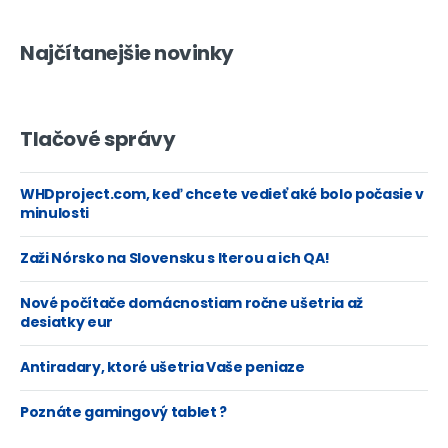
Najčítanejšie novinky
Tlačové správy
WHDproject.com, keď chcete vedieť aké bolo počasie v
minulosti
Zaži Nórsko na Slovensku s Iterou a ich QA!
Nové počítače domácnostiam ročne ušetria až
desiatky eur
Antiradary, ktoré ušetria Vaše peniaze
Poznáte gamingový tablet ?