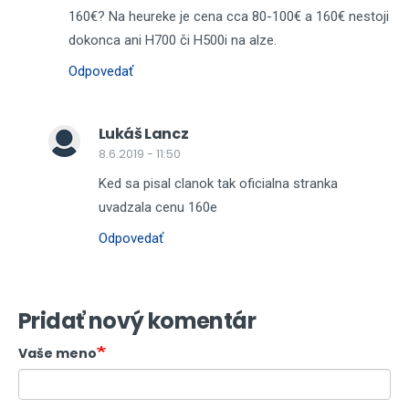
160€? Na heureke je cena cca 80-100€ a 160€ nestoji
dokonca ani H700 či H500i na alze.
Odpovedať
Lukáš Lancz
8.6.2019 - 11:50
Ked sa pisal clanok tak oficialna stranka
uvadzala cenu 160e
Odpovedať
Pridať nový komentár
Vaše meno