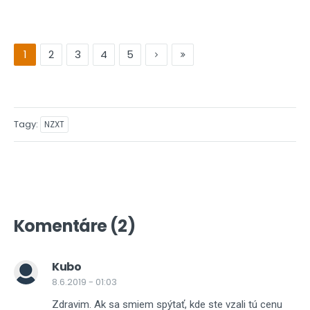
1
2
3
4
5
Tagy
NZXT
Komentáre (2)
Kubo
8.6.2019 - 01:03
Zdravim. Ak sa smiem spýtať, kde ste vzali tú cenu