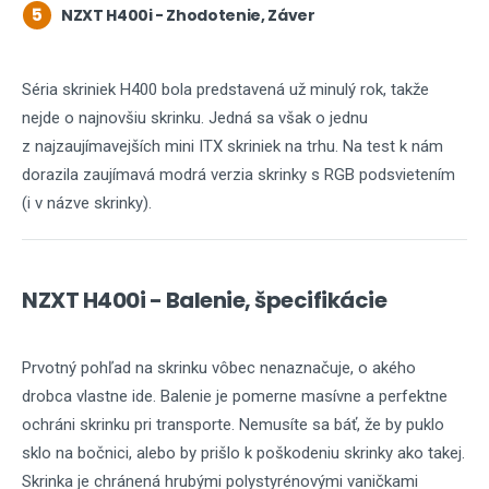
5
NZXT H400i - Zhodotenie, Záver
Séria skriniek H400 bola predstavená už minulý rok, takže
nejde o najnovšiu skrinku. Jedná sa však o jednu
z najzaujímavejších mini ITX skriniek na trhu. Na test k nám
dorazila zaujímavá modrá verzia skrinky s RGB podsvietením
(i v názve skrinky).
NZXT H400i - Balenie, špecifikácie
Prvotný pohľad na skrinku vôbec nenaznačuje, o akého
drobca vlastne ide. Balenie je pomerne masívne a perfektne
ochráni skrinku pri transporte. Nemusíte sa báť, že by puklo
sklo na bočnici, alebo by prišlo k poškodeniu skrinky ako takej.
Skrinka je chránená hrubými polystyrénovými vaničkami