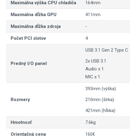
Maximálna výška CPU chladiča
164mm
Maximálna dĺžka GPU
411mm
Maximálna dĺžka zdroja
-
Počet PCI slotov
4
USB 3.1 Gen 2 Type C
2x USB 3.1
Predný I/O panel
Audio x 1
MIC x 1
393mm (výška)
Rozmery
210mm (šírka)
421mm (hĺbka)
Hmotnosť
7.6kg
Orientačná cena
160€