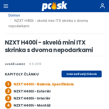
Skočiť
na
hlavný
Domov
obsah
NZXT H400i - skvelá mini ITX skrinka s dvoma
nepodarkami
NZXT H400i - skvelá mini ITX
skrinka s dvoma nepodarkami
6.6.2019
LUKÁŠ LANCZ
KAPITOLY ČLÁNKU
Zobraziť celý článok
1
NZXT H400i - Balenie, špecifikácie
2
NZXT H400i - Exteriér
3
NZXT H400i - Interiér
4
NZXT H400i - Montáž