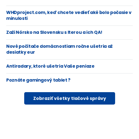
WHDproject.com, keď chcete vedieť aké bolo počasie v
minulosti
Zaži Nórsko na Slovensku s Iterou a ich QA!
Nové počítače domácnostiam ročne ušetria až
desiatky eur
Antiradary, ktoré ušetria Vaše peniaze
Poznáte gamingový tablet ?
Zobraziť všetky tlačové správy