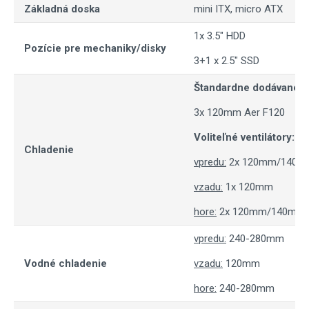
Základná doska
mini ITX, micro ATX
1x 3.5" HDD
Pozície pre mechaniky/disky
3+1 x 2.5" SSD
Štandardne dodávané ve
3x 120mm Aer F120
Voliteľné ventilátory:
Chladenie
vpredu:
2x 120mm/140m
vzadu:
1x 120mm
hore:
2x 120mm/140mm
vpredu:
240-280mm
Vodné chladenie
vzadu:
120mm
hore:
240-280mm