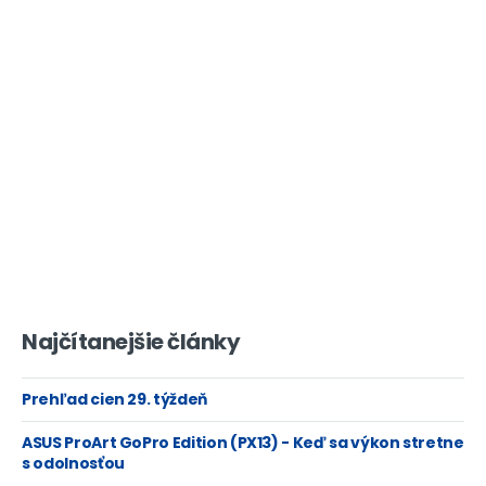
Najčítanejšie články
Prehľad cien 29. týždeň
ASUS ProArt GoPro Edition (PX13) - Keď sa výkon stretne
s odolnosťou