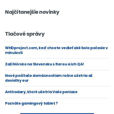
Najčítanejšie novinky
Tlačové správy
WHDproject.com, keď chcete vedieť aké bolo počasie v
minulosti
Zaži Nórsko na Slovensku s Iterou a ich QA!
Nové počítače domácnostiam ročne ušetria až
desiatky eur
Antiradary, ktoré ušetria Vaše peniaze
Poznáte gamingový tablet ?