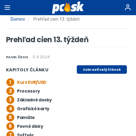
Skočiť
na
hlavný
Domov
Prehľad cien 13. týždeň
obsah
Prehľad cien 13. týždeň
5.4.2024
PAVEL ČECH
KAPITOLY ČLÁNKU
Zobraziť celý článok
1
Kurz EUR/USD
2
Procesory
3
Základné dosky
4
Grafické karty
5
Pamäte
6
Pevné disky
7
Softvér