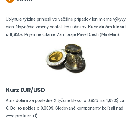
Uplynulé týždne priniesli vo väčšine prípadov len mierne výkyvy
cien. Najväčšie zmeny nastali len u diskov.
Kurz dolára klesol
o 0,83%.
Príjemné čítanie Vám praje Pavel Čech (MaxMan).
Kurz EUR/USD
Kurz dolára za posledné 2 týždne klesol o 0,83% na 1,083$ za
€. Bol to pokles o 0,009$. Sledované komponenty kolísali nad
vývojom kurzu $.