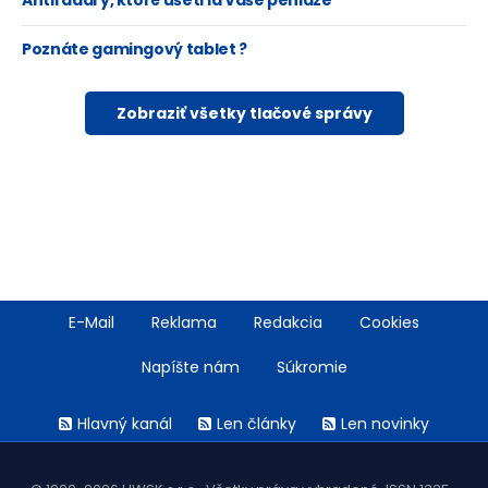
Antiradary, ktoré ušetria Vaše peniaze
Poznáte gamingový tablet ?
Zobraziť všetky tlačové správy
Footer
E-Mail
Reklama
Redakcia
Cookies
menu
Napíšte nám
Súkromie
Rss
Hlavný kanál
Len články
Len novinky
menu