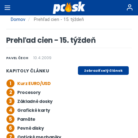
Skočiť
na
hlavný
Domov
Prehľad cien - 15. týždeň
obsah
Prehľad cien - 15. týždeň
10.4.2009
PAVEL ČECH
KAPITOLY ČLÁNKU
Zobraziť celý článok
1
Kurz EURO/USD
2
Procesory
3
Základné dosky
4
Grafické karty
5
Pamäte
6
Pevné disky
7
Optické mechaniky