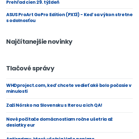
Prehľad cien 29. týždeň
ASUS ProArt GoPro Edition (PX13) - Keď sa výkon stretne
s odolnosťou
Najčítanejšie novinky
Tlačové správy
WHDproject.com, keď chcete vedieť aké bolo počasie v
minulosti
Zaži Nórsko na Slovensku s Iterou a ich QA!
Nové počítače domácnostiam ročne ušetria až
desiatky eur