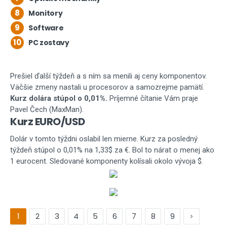
8
Monitory
9
Software
10
PC zostavy
Prešiel ďalší týždeň a s ním sa menili aj ceny komponentov.
Väčšie zmeny nastali u procesorov a samozrejme pamätí.
Kurz dolára stúpol o 0,01%.
Príjemné čítanie Vám praje
Pavel Čech (MaxMan).
Kurz EURO/USD
Dolár v tomto týždni oslabil len mierne. Kurz za posledný
týždeň stúpol o 0,01% na 1,33$ za €. Bol to nárat o menej ako
1 eurocent. Sledované komponenty kolísali okolo vývoja $.
1
2
3
4
5
6
7
8
9