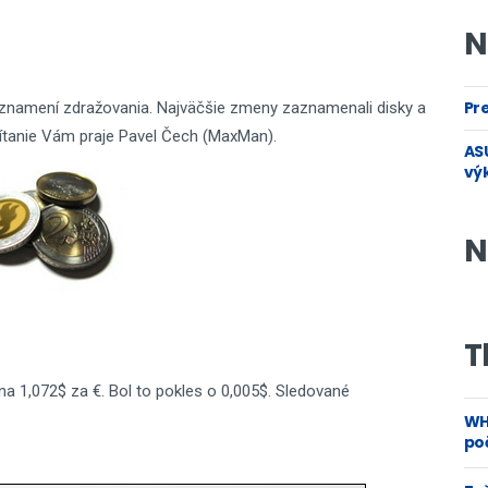
N
Pre
 v znamení zdražovania. Najväčšie zmeny zaznamenali disky a
ítanie Vám praje Pavel Čech (MaxMan).
ASU
vý
N
T
na 1,072$ za €. Bol to pokles o 0,005$. Sledované
WH
poč