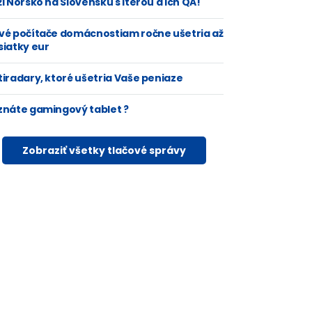
i Nórsko na Slovensku s Iterou a ich QA!
vé počítače domácnostiam ročne ušetria až
siatky eur
tiradary, ktoré ušetria Vaše peniaze
znáte gamingový tablet ?
Zobraziť všetky tlačové správy