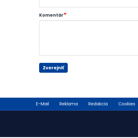
Komentár
Zverejniť
Footer
E-Mail
Reklama
Redakcia
Cookies
menu