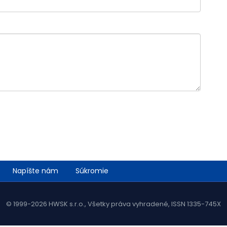
Napíšte nám
Súkromie
© 1999-2026 HWSK s.r.o., Všetky práva vyhradené, ISSN 1335-745X