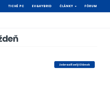
Y
TICHÉ PC
EV&HYBRID
ČLÁNKY
FÓRUM
ýždeň
Zobraziť celý článok