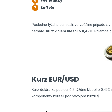
6
Pevné disky
7
Softvér
Posledné týždne sa niesli, vo väčšine prípadov,
pamäte.
Kurz dolára klesol o 0,49%.
Príjemné č
Kurz EUR/USD
Kurz dolára za posledné 2 týždne klesol o 0,49% 
komponenty kolísali pod vývojom kurzu $.