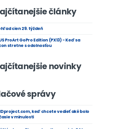
ajčítanejšie články
hľad cien 29. týždeň
S ProArt GoPro Edition (PX13) - Keď sa
kon stretne s odolnosťou
ajčítanejšie novinky
lačové správy
Dproject.com, keď chcete vedieť aké bolo
asie v minulosti