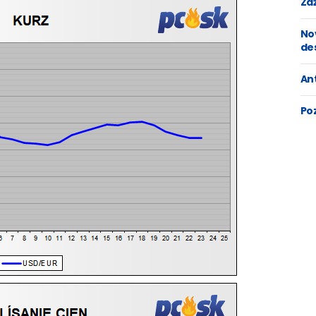
Zaž
No
de
An
Po