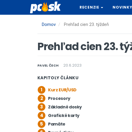
Skočiť
RECENZIE
NOVINK
na
hlavný
obsah
Domov
Prehľad cien 23. týždeň
Prehľad cien 23. t
20.6.2023
PAVEL ČECH
KAPITOLY ČLÁNKU
1
Kurz EUR/USD
2
Procesory
3
Základné dosky
4
Grafické karty
5
Pamäte