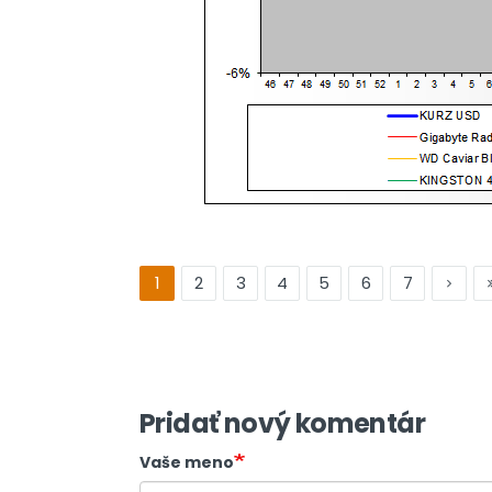
1
2
3
4
5
6
7
Pridať nový komentár
Vaše meno