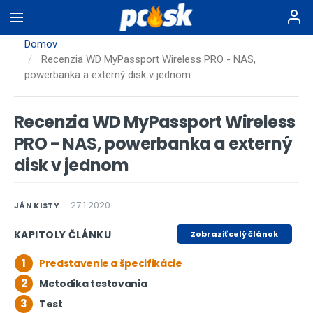
Skočiť
na
hlavný
Domov
obsah
Recenzia WD MyPassport Wireless PRO - NAS,
powerbanka a externý disk v jednom
Recenzia WD MyPassport Wireless
PRO - NAS, powerbanka a externý
disk v jednom
27.1.2020
JÁN KISTY
KAPITOLY ČLÁNKU
Zobraziť celý článok
1
Predstavenie a špecifikácie
2
Metodika testovania
3
Test