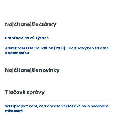
Najčítanejšie články
Prehľad cien 29. týždeň
ASUS ProArt GoPro Edition (PX13) - Keď sa výkon stretne
s odolnosťou
Najčítanejšie novinky
Tlačové správy
WHDproject.com, keď chcete vedieť aké bolo počasie v
minulosti