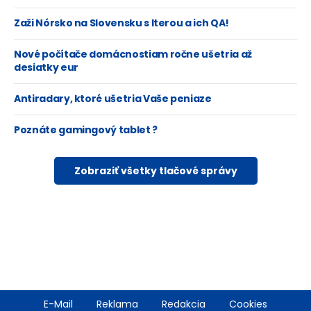
Zaži Nórsko na Slovensku s Iterou a ich QA!
Nové počítače domácnostiam ročne ušetria až
desiatky eur
Antiradary, ktoré ušetria Vaše peniaze
Poznáte gamingový tablet ?
Zobraziť všetky tlačové správy
Footer
E-Mail
Reklama
Redakcia
Cookies