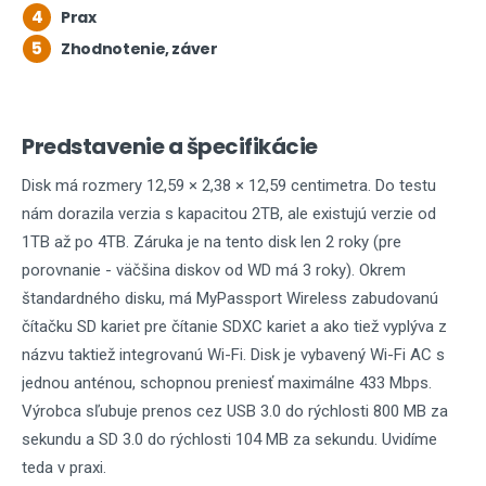
4
Prax
5
Zhodnotenie, záver
Predstavenie a špecifikácie
Disk má rozmery 12,59 × 2,38 × 12,59 centimetra. Do testu
nám dorazila verzia s kapacitou 2TB, ale existujú verzie od
1TB až po 4TB. Záruka je na tento disk len 2 roky (pre
porovnanie - väčšina diskov od WD má 3 roky). Okrem
štandardného disku, má MyPassport Wireless zabudovanú
čítačku SD kariet pre čítanie SDXC kariet a ako tiež vyplýva z
názvu taktiež integrovanú Wi-Fi. Disk je vybavený Wi-Fi AC s
jednou anténou, schopnou preniesť maximálne 433 Mbps.
Výrobca sľubuje prenos cez USB 3.0 do rýchlosti 800 MB za
sekundu a SD 3.0 do rýchlosti 104 MB za sekundu. Uvidíme
teda v praxi.