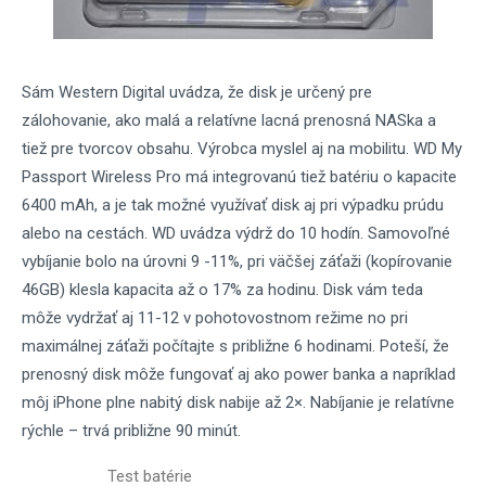
Sám Western Digital uvádza, že disk je určený pre
zálohovanie, ako malá a relatívne lacná prenosná NASka a
tiež pre tvorcov obsahu. Výrobca myslel aj na mobilitu. WD My
Passport Wireless Pro má integrovanú tiež batériu o kapacite
6400 mAh, a je tak možné využívať disk aj pri výpadku prúdu
alebo na cestách. WD uvádza výdrž do 10 hodín. Samovoľné
vybíjanie bolo na úrovni 9 -11%, pri väčšej záťaži (kopírovanie
46GB) klesla kapacita až o 17% za hodinu. Disk vám teda
môže vydržať aj 11-12 v pohotovostnom režime no pri
maximálnej záťaži počítajte s približne 6 hodinami. Poteší, že
prenosný disk môže fungovať aj ako power banka a napríklad
môj iPhone plne nabitý disk nabije až 2×. Nabíjanie je relatívne
rýchle – trvá približne 90 minút.
Test batérie