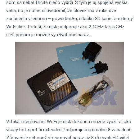
som sa nebál. Určite niečo vydrží. S tým je aj spojená vyššia
váha, no je nutné si uvedomiť, že človek má v ruke dve
zariadenia v jednom – powerbanku, čítačku SD kariet a externý
Wi-Fi disk. Poteší, že disk podporuje ako 2.4GHz tak 5 GHz
sieť, pričom je možné využívať obe naraz.
Vďaka integrovanej Wi-Fi je disk dokonca možné využiť aj ako
visutý hot-spot či extender. Podporuje maximálne 8 zariadení.
Zároveň je schopný streamovať naraz až 8 rôznych HD videí.