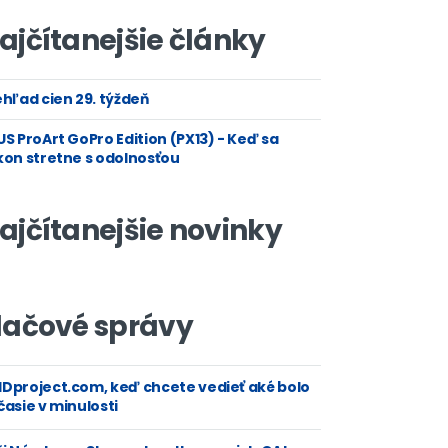
ajčítanejšie články
hľad cien 29. týždeň
S ProArt GoPro Edition (PX13) - Keď sa
kon stretne s odolnosťou
ajčítanejšie novinky
lačové správy
Dproject.com, keď chcete vedieť aké bolo
asie v minulosti