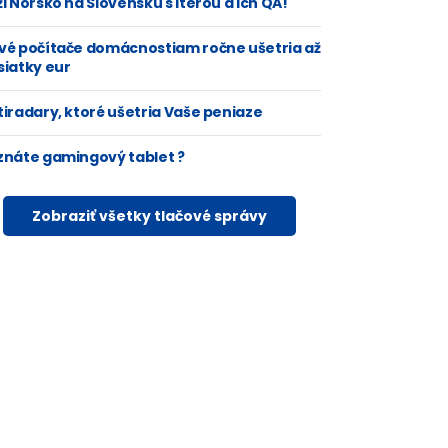
i Nórsko na Slovensku s Iterou a ich QA!
vé počítače domácnostiam ročne ušetria až
siatky eur
tiradary, ktoré ušetria Vaše peniaze
znáte gamingový tablet ?
Zobraziť všetky tlačové správy