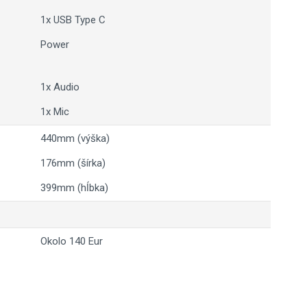
1x USB Type C
Power
1x Audio
1x Mic
440mm (výška)
176mm (šírka)
399mm (hĺbka)
Okolo 140 Eur