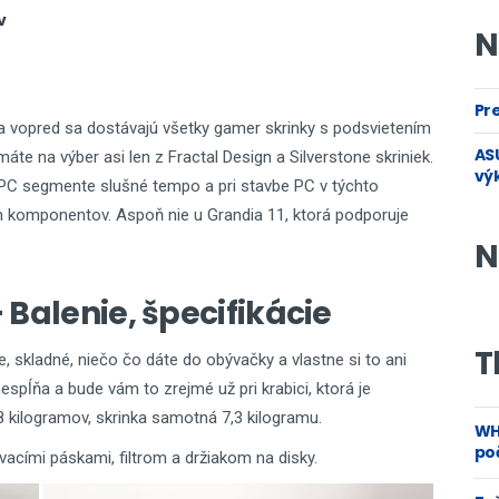
v
N
Pre
a vopred sa dostávajú všetky gamer skrinky s podsvietením
ASU
máte na výber asi len z Fractal Design a Silverstone skriniek.
vý
TPC segmente slušné tempo a pri stavbe PC v týchto
om komponentov. Aspoň nie u Grandia 11, ktorá podporuje
N
- Balenie, špecifikácie
T
skladné, niečo čo dáte do obývačky a vlastne si to ani
spĺňa a bude vám to zrejmé už pri krabici, ktorá je
 kilogramov, skrinka samotná 7,3 kilogramu.
WH
poč
vacími páskami, filtrom a držiakom na disky.