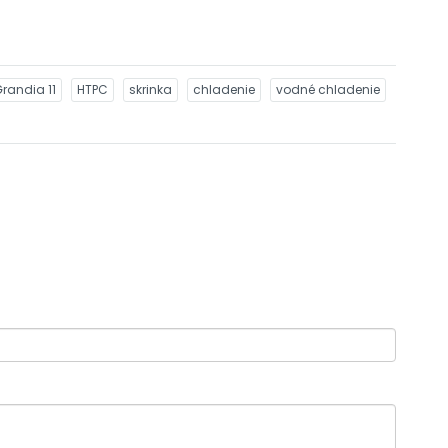
Grandia 11
HTPC
skrinka
chladenie
vodné chladenie