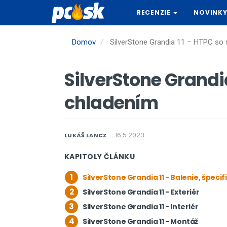
Skočiť
RECENZIE
NOVINK
na
hlavný
obsah
Domov
SilverStone Grandia 11 – HTPC so 
SilverStone Grandi
chladením
16.5.2023
LUKÁŠ LANCZ
KAPITOLY ČLÁNKU
1
SilverStone Grandia 11 - Balenie, špecif
2
SilverStone Grandia 11 - Exteriér
3
SilverStone Grandia 11 - Interiér
4
SilverStone Grandia 11 - Montáž