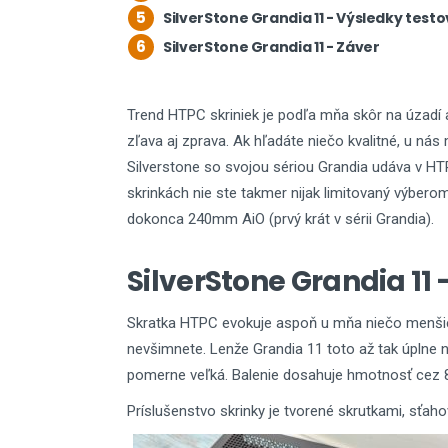
5
SilverStone Grandia 11 - Výsledky testo
6
SilverStone Grandia 11 - Záver
Trend HTPC skriniek je podľa mňa skôr na úzadí 
zľava aj zprava. Ak hľadáte niečo kvalitné, u nás 
Silverstone so svojou sériou Grandia udáva v H
skrinkách nie ste takmer nijak limitovaný výber
dokonca 240mm AiO (prvý krát v sérii Grandia).
SilverStone Grandia 11 
Skratka HTPC evokuje aspoň u mňa niečo menšie, 
nevšimnete. Lenže Grandia 11 toto až tak úplne ne
pomerne veľká. Balenie dosahuje hmotnosť cez 8
Príslušenstvo skrinky je tvorené skrutkami, sťaho