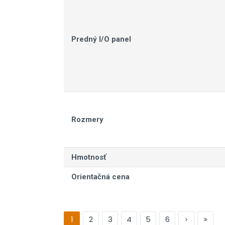
Predný I/O panel
Rozmery
Hmotnosť
Orientačná cena
1
2
3
4
5
6