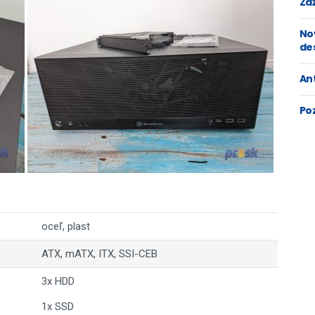
Zaž
No
de
An
Po
oceľ, plast
ATX, mATX, ITX, SSI-CEB
3x HDD
1x SSD