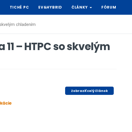
Y
TICHÉ PC
EV&HYBRID
ČLÁNKY
FÓRUM
skvelým chladením
a 11 – HTPC so skvelým
Zobraziť celý článok
ikácie