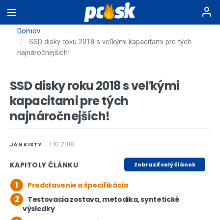
Skočiť
na
hlavný
Domov
obsah
SSD disky roku 2018 s veľkými kapacitami pre tých
najnáročnejších!
SSD disky roku 2018 s veľkými
kapacitami pre tých
najnáročnejších!
1.10.2018
JÁN KISTY
KAPITOLY ČLÁNKU
Zobraziť celý článok
1
Predstavenie a špecifikácia
2
Testovacia zostava, metodika, syntetické
výsledky