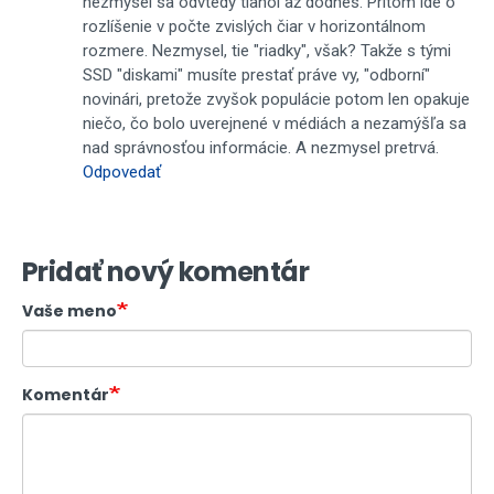
nezmysel sa odvtedy tiahol až dodnes. Pritom ide o
rozlíšenie v počte zvislých čiar v horizontálnom
rozmere. Nezmysel, tie "riadky", však? Takže s tými
SSD "diskami" musíte prestať práve vy, "odborní"
novinári, pretože zvyšok populácie potom len opakuje
niečo, čo bolo uverejnené v médiách a nezamýšľa sa
nad správnosťou informácie. A nezmysel pretrvá.
Odpovedať
Pridať nový komentár
Vaše meno
Komentár