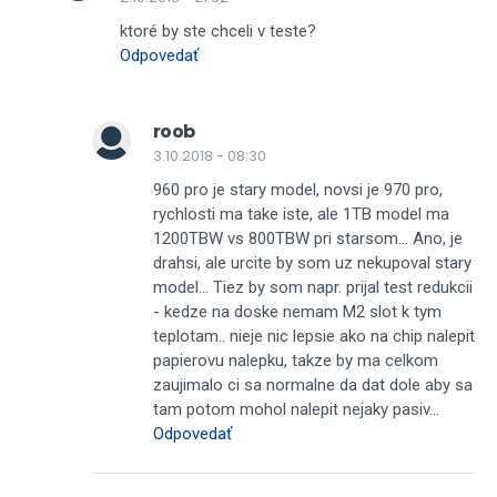
ktoré by ste chceli v teste?
Odpovedať
roob
3.10.2018 - 08:30
960 pro je stary model, novsi je 970 pro,
rychlosti ma take iste, ale 1TB model ma
1200TBW vs 800TBW pri starsom... Ano, je
drahsi, ale urcite by som uz nekupoval stary
model... Tiez by som napr. prijal test redukcii
- kedze na doske nemam M2 slot k tym
teplotam.. nieje nic lepsie ako na chip nalepit
papierovu nalepku, takze by ma celkom
zaujimalo ci sa normalne da dat dole aby sa
tam potom mohol nalepit nejaky pasiv...
Odpovedať