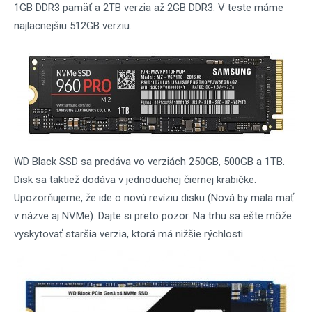
1GB DDR3 pamäť a 2TB verzia až 2GB DDR3. V teste máme
najlacnejšiu 512GB verziu.
WD Black SSD sa predáva vo verziách 250GB, 500GB a 1TB.
Disk sa taktiež dodáva v jednoduchej čiernej krabičke.
Upozorňujeme, že ide o novú revíziu disku (Nová by mala mať
v názve aj NVMe). Dajte si preto pozor. Na trhu sa ešte môže
vyskytovať staršia verzia, ktorá má nižšie rýchlosti.