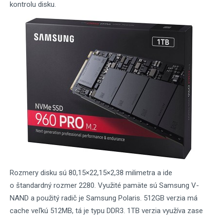
kontrolu disku.
Rozmery disku sú 80,15×22,15×2,38 milimetra a ide
o štandardný rozmer 2280. Využité pamäte sú Samsung V-
NAND a použitý radič je Samsung Polaris. 512GB verzia má
cache veľkú 512MB, tá je typu DDR3. 1TB verzia využíva zase