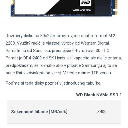
Rozmery disku sú 80×22 milimetrov, ide opäť o formát M.2
2280. Využitý radič je vlastnej výroby od Western Digital.
Pamäte sú od Sandisku, presnejšie 64-vrstvové 3D TLC.
Pamäť je DD4-2400 od SK Hynix. Jej kapacita ale nie je známa,
predpokladám, že rovnako ako v prípade Samsungu aj tu sa
bude líšiť v závislosti od verzií. V teste máme 1TB verziu.
Poďme si teda disky pozrieť v jednoduchej tabuľke.
WD Black NVMe SSD 1TB
Sekvenčné čítanie [MB/sek]
3400