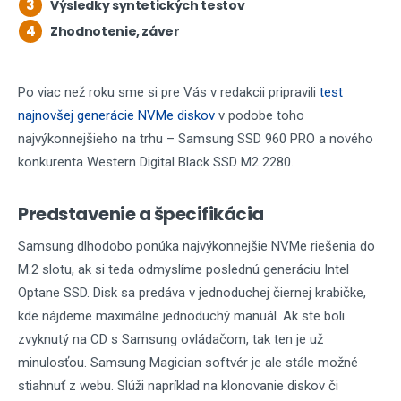
3
Výsledky syntetických testov
4
Zhodnotenie, záver
Po viac než roku sme si pre Vás v redakcii pripravili
test
najnovšej generácie NVMe diskov
v podobe toho
najvýkonnejšieho na trhu – Samsung SSD 960 PRO a nového
konkurenta Western Digital Black SSD M2 2280.
Predstavenie a špecifikácia
Samsung dlhodobo ponúka najvýkonnejšie NVMe riešenia do
M.2 slotu, ak si teda odmyslíme poslednú generáciu Intel
Optane SSD. Disk sa predáva v jednoduchej čiernej krabičke,
kde nájdeme maximálne jednoduchý manuál. Ak ste boli
zvyknutý na CD s Samsung ovládačom, tak ten je už
minulosťou. Samsung Magician softvér je ale stále možné
stiahnuť z webu. Slúži napríklad na klonovanie diskov či