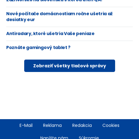
Nové počítače domácnostiam ročne ušetria až
desiatky eur
Antiradary, ktoré ušetria Vaše peniaze
Poznáte gamingový tablet ?
Zobraziť všetky tlačové správy
Footer
E-Mail
Reklama
Redakcia
Cookies
menu
Napíšte nám
Súkromie