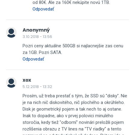
od 80€. Ale za 160€ nekúpite novú 1TB.
Odpovedať
Anonymný
3.10.2018 - 13:56
Pozri ceny aktuálne 500GB si najlacnejšie zas cenu
za 1GB. Pozri SATA.
Odpovedať
xox
5.12.2018 - 13:32
Prosím, už treba prestať s tým, že SSD sú "disky". Nie
je na nich nič diskovitého, nič plochého a okrúhleho.
Disk je geometrický pojem a tak nech to aj ostane.
Inak to dopadne, ako v prvej polovici minulého
storočia, kedy tiež "odborní" novinári preložili pojem
rozlíšenia obrazu z TV lines na "TV riadky" a tento