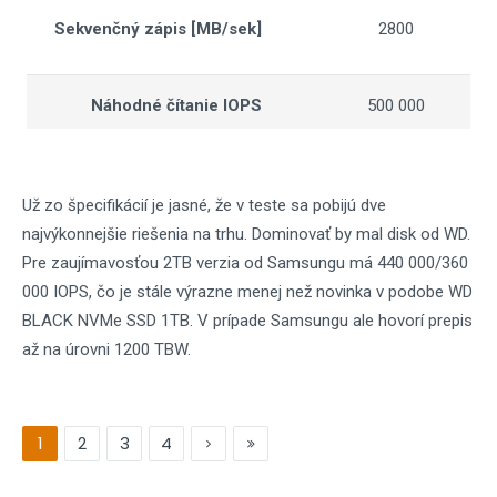
Sekvenčný zápis [MB/sek]
2800
Náhodné čítanie IOPS
500 000
Náhodný zápis
400 000
Už zo špecifikácií je jasné, že v teste sa pobijú dve
TBW
600
najvýkonnejšie riešenia na trhu. Dominovať by mal disk od WD.
Záruka
5 rokov
Pre zaujímavosťou 2TB verzia od Samsungu má 440 000/360
000 IOPS, čo je stále výrazne menej než novinka v podobe WD
BLACK NVMe SSD 1TB. V prípade Samsungu ale hovorí prepis
až na úrovni 1200 TBW.
1
2
3
4