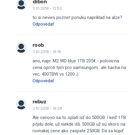
dibon
3.10.2018 - 12:52
to si nevies pozriet ponuku napriklad na alze?
Odpovedať
roob
3.10.2018 - 19:19
ano, napr. M2 WD blue 1TB 205€ - polovicna
cena oproti tym pro samsungom.. ale bacha na
vec, 400TBW vs 1200 ;)
Odpovedať
rebuz
3.10.2018 - 19:28
Ale cenovo sa to oplatí ísť do 500GB. I keď 1TB
pôjdu dole, už niekde išli. 500GB už sú skoro na
rovnakej cene ako zaspate 250GB. Dá sa kúpiť