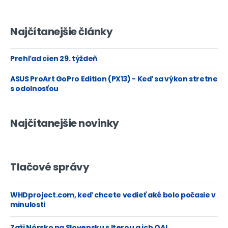
Najčítanejšie články
Prehľad cien 29. týždeň
ASUS ProArt GoPro Edition (PX13) - Keď sa výkon stretne
s odolnosťou
Najčítanejšie novinky
Tlačové správy
WHDproject.com, keď chcete vedieť aké bolo počasie v
minulosti
Zaži Nórsko na Slovensku s Iterou a ich QA!