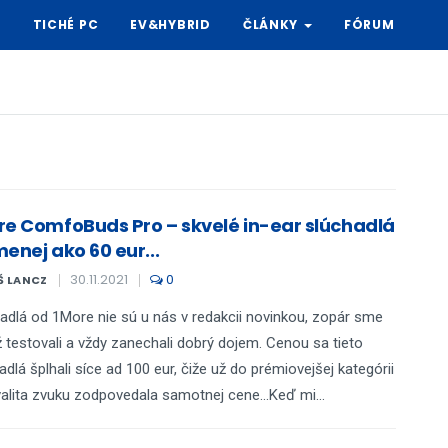
Y
TICHÉ PC
EV&HYBRID
ČLÁNKY
FÓRUM
re ComfoBuds Pro – skvelé in-ear slúchadlá
enej ako 60 eur...
30.11.2021
0
Š LANCZ
adlá od 1More nie sú u nás v redakcii novinkou, zopár sme
ž testovali a vždy zanechali dobrý dojem. Cenou sa tieto
adlá šplhali síce ad 100 eur, čiže už do prémiovejšej kategórii
valita zvuku zodpovedala samotnej cene...Keď mi...