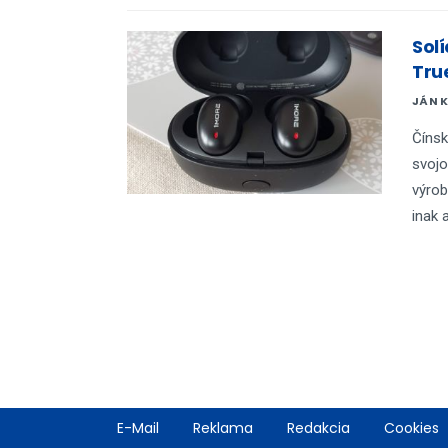
Sol
Tru
JÁN 
Čínsk
svojo
výrob
inak 
Footer
E-Mail
Reklama
Redakcia
Cookies