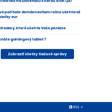
i Nórsko na Slovensku s Iterou a ich QA!
vé počítače domácnostiam ročne ušetria až
siatky eur
tiradary, ktoré ušetria Vaše peniaze
znáte gamingový tablet ?
Zobraziť všetky tlačové správy
Rss
RSS