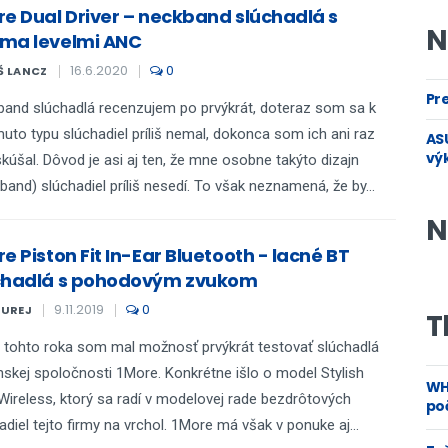
re Dual Driver – neckband slúchadlá s
N
ma levelmi ANC
16.6.2020
0
Š LANCZ
Pre
and slúchadlá recenzujem po prvýkrát, doteraz som sa k
uto typu slúchadiel príliš nemal, dokonca som ich ani raz
ASU
vý
kúšal. Dôvod je asi aj ten, že mne osobne takýto dizajn
band) slúchadiel príliš nesedí. To však neznamená, že by...
N
e Piston Fit In-Ear Bluetooth - lacné BT
chadlá s pohodovým zvukom
9.11.2019
0
KUREJ
T
i tohto roka som mal možnosť prvýkrát testovať slúchadlá
nskej spoločnosti 1More. Konkrétne išlo o model Stylish
WH
Wireless, ktorý sa radí v modelovej rade bezdrôtových
poč
adiel tejto firmy na vrchol. 1More má však v ponuke aj...