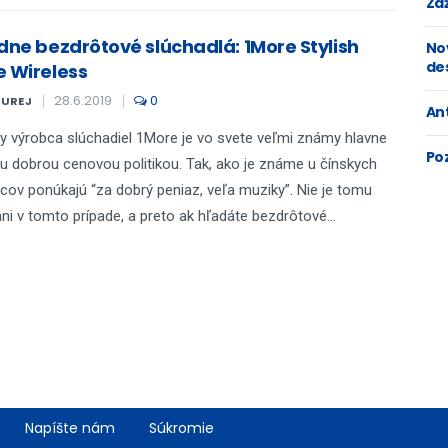
Zaž
ídne bezdrôtové slúchadlá: 1More Stylish
No
de
e Wireless
28.6.2019
0
KUREJ
An
y výrobca slúchadiel 1More je vo svete veľmi známy hlavne
Po
u dobrou cenovou politikou. Tak, ako je známe u čínskych
cov ponúkajú “za dobrý peniaz, veľa muziky”. Nie je tomu
ani v tomto prípade, a preto ak hľadáte bezdrôtové...
Napíšte nám
Súkromie