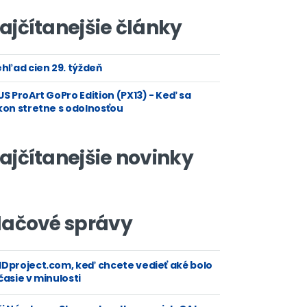
ajčítanejšie články
hľad cien 29. týždeň
S ProArt GoPro Edition (PX13) - Keď sa
kon stretne s odolnosťou
ajčítanejšie novinky
lačové správy
Dproject.com, keď chcete vedieť aké bolo
asie v minulosti