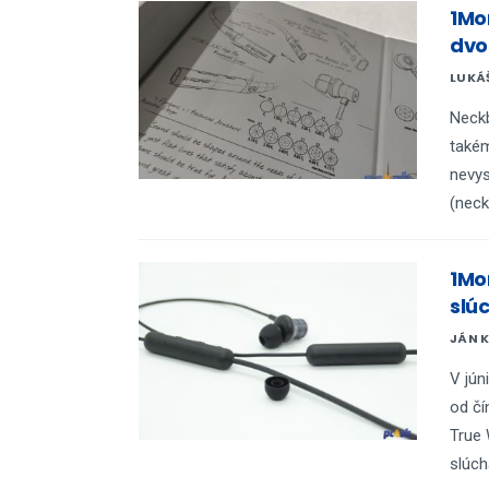
1Mo
dvo
LUKÁ
Neckb
takém
nevys
(neck
1Mor
slú
JÁN 
V jún
od čí
True 
slúch