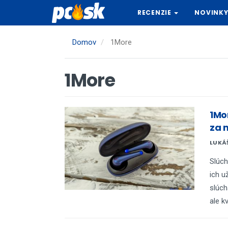
Skočiť
RECENZIE
NOVINK
na
hlavný
obsah
Domov
1More
1More
1Mo
za m
LUKÁ
Slúch
ich u
slúch
ale k