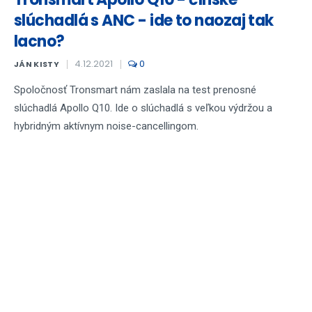
slúchadlá s ANC - ide to naozaj tak
lacno?
4.12.2021
0
JÁN KISTY
Spoločnosť Tronsmart nám zaslala na test prenosné
slúchadlá Apollo Q10. Ide o slúchadlá s veľkou výdržou a
hybridným aktívnym noise-cancellingom.