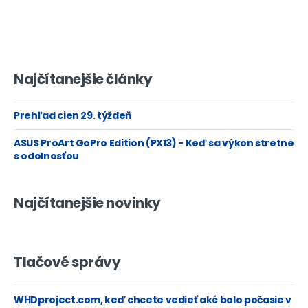
Najčítanejšie články
Prehľad cien 29. týždeň
ASUS ProArt GoPro Edition (PX13) - Keď sa výkon stretne
s odolnosťou
Najčítanejšie novinky
Tlačové správy
WHDproject.com, keď chcete vedieť aké bolo počasie v