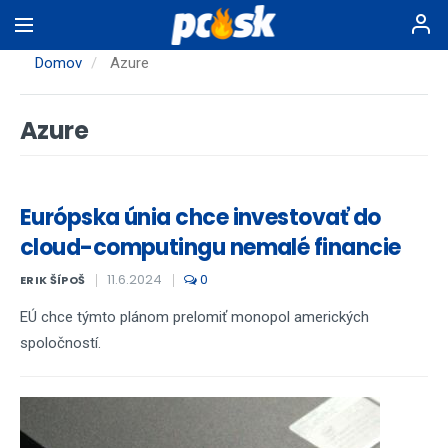
Skočiť
na
hlavný
Domov
Azure
obsah
Azure
Európska únia chce investovať do
cloud-computingu nemalé financie
11.6.2024
0
ERIK ŠÍPOŠ
EÚ chce týmto plánom prelomiť monopol amerických
spoločností.