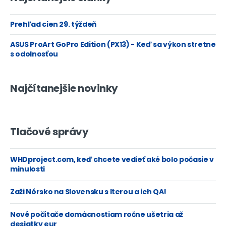
Prehľad cien 29. týždeň
ASUS ProArt GoPro Edition (PX13) - Keď sa výkon stretne
s odolnosťou
Najčítanejšie novinky
Tlačové správy
WHDproject.com, keď chcete vedieť aké bolo počasie v
minulosti
Zaži Nórsko na Slovensku s Iterou a ich QA!
Nové počítače domácnostiam ročne ušetria až
desiatky eur