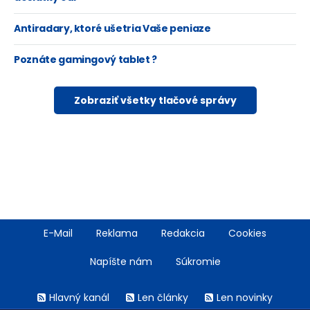
Antiradary, ktoré ušetria Vaše peniaze
Poznáte gamingový tablet ?
Zobraziť všetky tlačové správy
Footer
E-Mail
Reklama
Redakcia
Cookies
menu
Napíšte nám
Súkromie
Rss
Hlavný kanál
Len články
Len novinky
menu