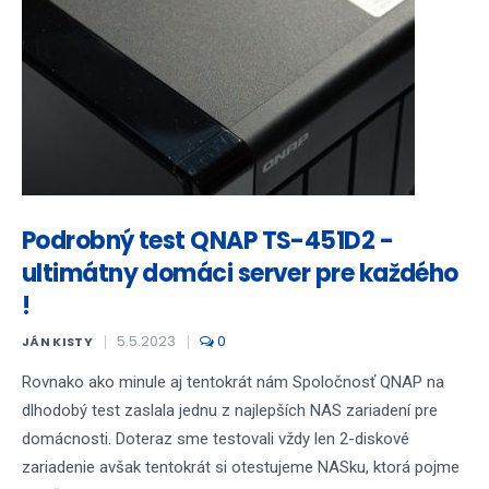
Podrobný test QNAP TS-451D2 -
ultimátny domáci server pre každého
!
5.5.2023
0
JÁN KISTY
Rovnako ako minule aj tentokrát nám Spoločnosť QNAP na
dlhodobý test zaslala jednu z najlepších NAS zariadení pre
domácnosti. Doteraz sme testovali vždy len 2-diskové
zariadenie avšak tentokrát si otestujeme NASku, ktorá pojme