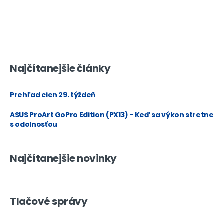
Najčítanejšie články
Prehľad cien 29. týždeň
ASUS ProArt GoPro Edition (PX13) - Keď sa výkon stretne
s odolnosťou
Najčítanejšie novinky
Tlačové správy