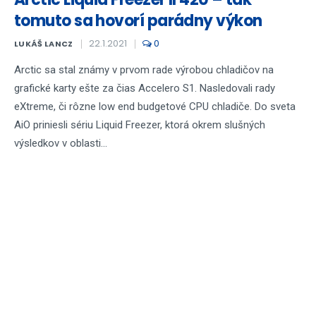
tomuto sa hovorí parádny výkon
22.1.2021
0
LUKÁŠ LANCZ
Arctic sa stal známy v prvom rade výrobou chladičov na
grafické karty ešte za čias Accelero S1. Nasledovali rady
eXtreme, či rôzne low end budgetové CPU chladiče. Do sveta
AiO priniesli sériu Liquid Freezer, ktorá okrem slušných
výsledkov v oblasti...