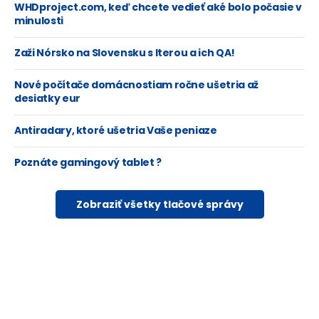
WHDproject.com, keď chcete vedieť aké bolo počasie v
minulosti
Zaži Nórsko na Slovensku s Iterou a ich QA!
Nové počítače domácnostiam ročne ušetria až
desiatky eur
Antiradary, ktoré ušetria Vaše peniaze
Poznáte gamingový tablet ?
Zobraziť všetky tlačové správy