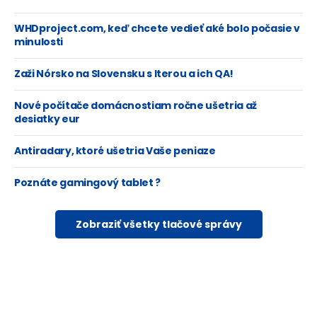
WHDproject.com, keď chcete vedieť aké bolo počasie v
minulosti
Zaži Nórsko na Slovensku s Iterou a ich QA!
Nové počítače domácnostiam ročne ušetria až
desiatky eur
Antiradary, ktoré ušetria Vaše peniaze
Poznáte gamingový tablet ?
Zobraziť všetky tlačové správy