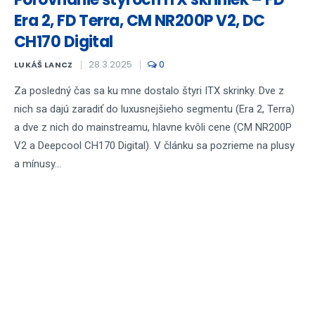
Era 2, FD Terra, CM NR200P V2, DC
CH170 Digital
28.3.2025
0
LUKÁŠ LANCZ
Za posledný čas sa ku mne dostalo štyri ITX skrinky. Dve z
nich sa dajú zaradiť do luxusnejšieho segmentu (Era 2, Terra)
a dve z nich do mainstreamu, hlavne kvôli cene (CM NR200P
V2 a Deepcool CH170 Digital). V článku sa pozrieme na plusy
a mínusy...