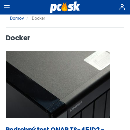
Skočiť
na
hlavný
Domov
Docker
obsah
Docker
Podrobný test QNAP TS-451D2 -