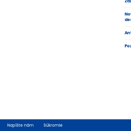
Zaž
No
de
An
Po
Napíšte nám
Súkromie