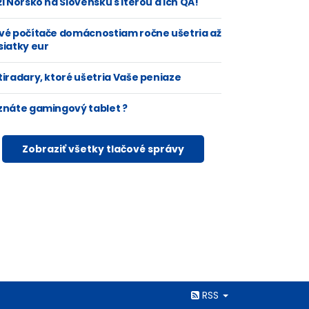
i Nórsko na Slovensku s Iterou a ich QA!
vé počítače domácnostiam ročne ušetria až
siatky eur
tiradary, ktoré ušetria Vaše peniaze
znáte gamingový tablet ?
Zobraziť všetky tlačové správy
Rss
RSS