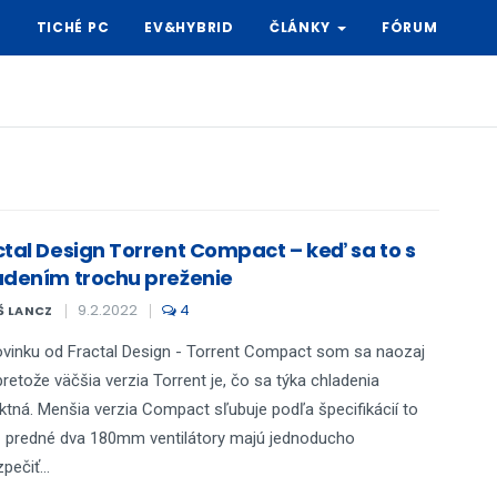
Y
TICHÉ PC
EV&HYBRID
ČLÁNKY
FÓRUM
ctal Design Torrent Compact – keď sa to s
adením trochu preženie
9.2.2022
4
Š LANCZ
vinku od Fractal Design - Torrent Compact som sa naozaj
 pretože väčšia verzia Torrent je, čo sa týka chladenia
ktná. Menšia verzia Compact sľubuje podľa špecifikácií to
– predné dva 180mm ventilátory majú jednoducho
pečiť...