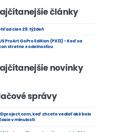
ajčítanejšie články
hľad cien 29. týždeň
S ProArt GoPro Edition (PX13) - Keď sa
kon stretne s odolnosťou
ajčítanejšie novinky
lačové správy
Dproject.com, keď chcete vedieť aké bolo
asie v minulosti