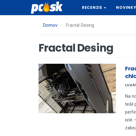
Skočiť
RECENZIE
NOVINK
na
hlavný
obsah
Domov
Fractal Desing
Fractal Desing
Fra
chl
LUKÁ
Na no
tešil
perfe
isté 
zabez