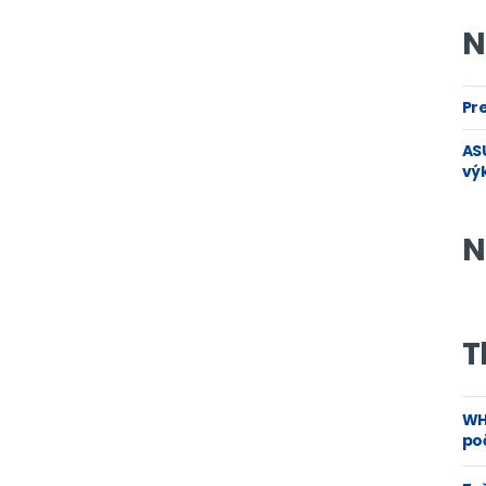
N
Pre
ASU
vý
N
T
WH
poč