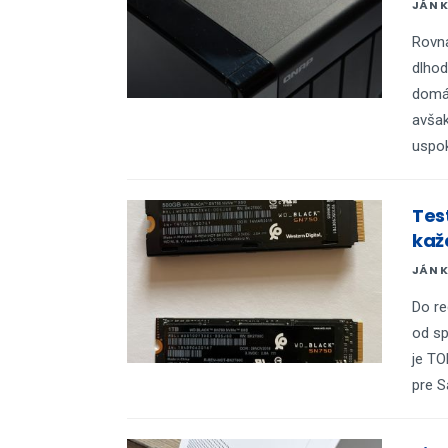
JÁN 
Rovna
dlhod
domác
avšak
uspoko
Tes
kaž
JÁN 
Do re
od sp
je TO
pre S