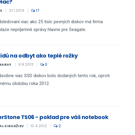
viac?
21.1.2014
17
S
sledovaní viac ako 25 tisíc pevných diskov má firma
laze nepríjemné správy hlavne pre Seagate.
 idú na odbyt ako teplé rožky
9.8.2013
0
MARAY
ásobne viac SSD diskov bolo dodaných tento rok, oproti
nému obdobiu roka 2012.
verStone TS06 - poklad pre váš notebook
10.4.2012
2
AL KIRADŽIEV