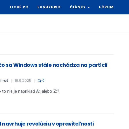
Y
TICHÉ PC
EV&HYBRID
ČLÁNKY
FÓRUM
čo sa Windows stále nachádza na partícii
18.9.2025
0
ŠÍPOŠ
 to nie je napríklad A:, alebo Z:?
l navrhuje revolúciu v opraviteľnosti