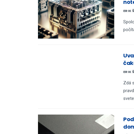
not
ERIK 
Spolo
počít
Uva
čak
ERIK 
Zdá s
pravd
svete
Pod
dom