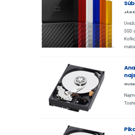
Súb
JÁN 
Uvažu
SSD a
Koľko
malo
Ana
naj
GUDA
Najme
Toshi
Pika