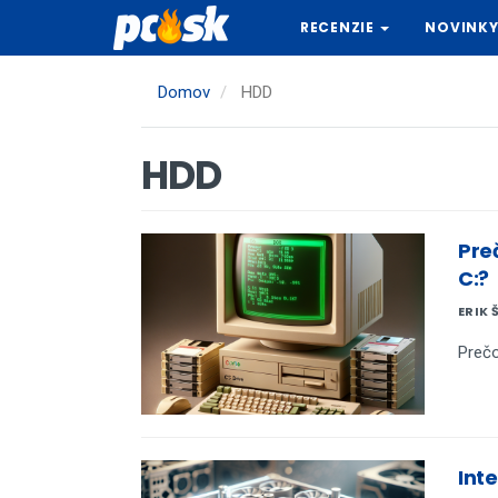
Skočiť
RECENZIE
NOVINK
na
hlavný
obsah
Domov
HDD
HDD
Pre
C:?
ERIK 
Prečo
Inte