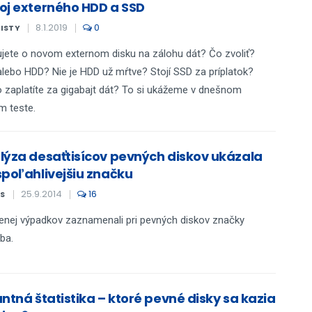
oj externého HDD a SSD
8.1.2019
0
KISTY
jete o novom externom disku na zálohu dát? Čo zvoliť?
lebo HDD? Nie je HDD už mŕtve? Stojí SSD za príplatok?
 zaplatíte za gigabajt dát? To si ukážeme v dnešnom
m teste.
lýza desaťtisícov pevných diskov ukázala
spoľahlivejšiu značku
25.9.2014
16
S
nej výpadkov zaznamenali pri pevných diskov značky
ba.
ntná štatistika – ktoré pevné disky sa kazia