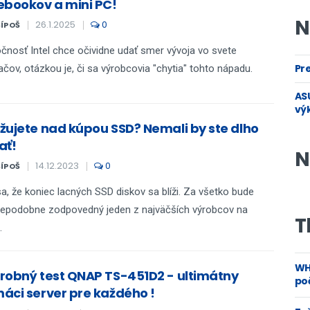
ebookov a mini PC!
N
26.1.2025
0
ŠÍPOŠ
čnosť Intel chce očividne udať smer vývoja vo svete
Pre
ačov, otázkou je, či sa výrobcovia "chytia" tohto nápadu.
ASU
vý
žujete nad kúpou SSD? Nemali by ste dlho
ať!
N
14.12.2023
0
ŠÍPOŠ
a, že koniec lacných SSD diskov sa blíži. Za všetko bude
epodobne zodpovedný jeden z najväčších výrobcov na
T
.
WH
robný test QNAP TS-451D2 - ultimátny
poč
áci server pre každého !