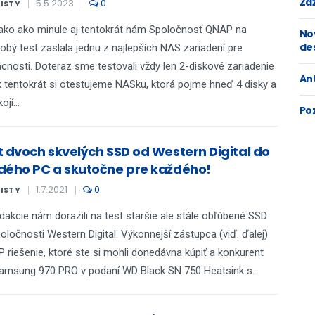
Zaž
5.5.2023
0
KISTY
ko ako minule aj tentokrát nám Spoločnosť QNAP na
No
de
obý test zaslala jednu z najlepších NAS zariadení pre
nosti. Doteraz sme testovali vždy len 2-diskové zariadenie
An
 tentokrát si otestujeme NASku, ktorá pojme hneď 4 disky a
jí...
Po
t dvoch skvelých SSD od Western Digital do
dého PC a skutočne pre každého!
1.7.2021
0
KISTY
dakcie nám dorazili na test staršie ale stále obľúbené SSD
oločnosti Western Digital. Výkonnejší zástupca (viď. ďalej)
P riešenie, ktoré ste si mohli donedávna kúpiť a konkurent
amsung 970 PRO v podaní WD Black SN 750 Heatsink s...