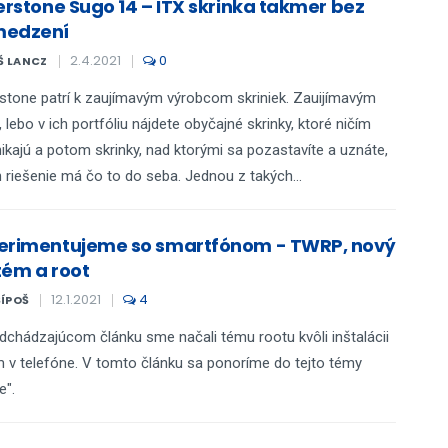
verstone Sugo 14 – ITX skrinka takmer bez
edzení
2.4.2021
0
Š LANCZ
rstone patrí k zaujímavým výrobcom skriniek. Zauijímavým
, lebo v ich portfóliu nájdete obyčajné skrinky, ktoré ničím
ikajú a potom skrinky, nad ktorými sa pozastavíte a uznáte,
h riešenie má čo to do seba. Jednou z takých...
erimentujeme so smartfónom - TWRP, nový
tém a root
12.1.2021
4
ŠÍPOŠ
dchádzajúcom článku sme načali tému rootu kvôli inštalácii
v telefóne. V tomto článku sa ponoríme do tejto témy
e".