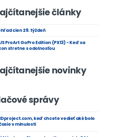
ajčítanejšie články
hľad cien 29. týždeň
S ProArt GoPro Edition (PX13) - Keď sa
kon stretne s odolnosťou
ajčítanejšie novinky
lačové správy
Dproject.com, keď chcete vedieť aké bolo
asie v minulosti