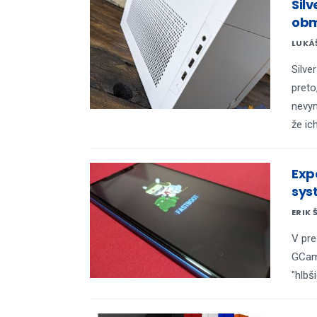
Sil
obm
LUKÁ
Silve
preto
nevyn
že ic
Exp
sys
ERIK 
V pre
GCam 
"hlbši