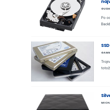
naj
GUDA
Po od
Backb
SSD
GAM
Trojn
totož
Sil
MICH