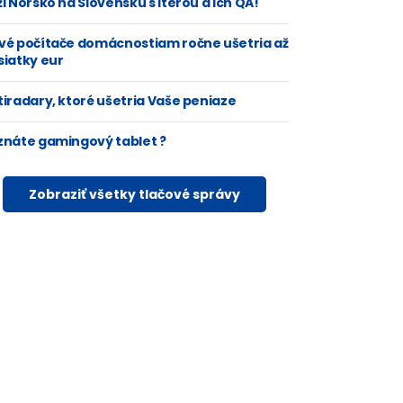
i Nórsko na Slovensku s Iterou a ich QA!
vé počítače domácnostiam ročne ušetria až
siatky eur
tiradary, ktoré ušetria Vaše peniaze
znáte gamingový tablet ?
Zobraziť všetky tlačové správy