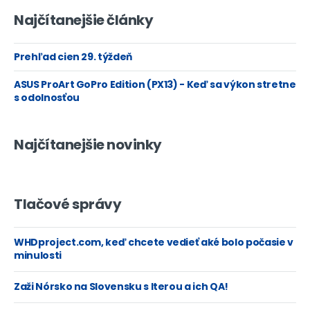
Najčítanejšie články
Prehľad cien 29. týždeň
ASUS ProArt GoPro Edition (PX13) - Keď sa výkon stretne
s odolnosťou
Najčítanejšie novinky
Tlačové správy
WHDproject.com, keď chcete vedieť aké bolo počasie v
minulosti
Zaži Nórsko na Slovensku s Iterou a ich QA!