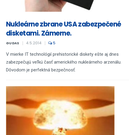
Nukleárne zbrane USA zabezpečené
disketami. Zámerne.
4.5.2014
5
GUDAS
V mierke IT technológií prehistorické diskety ešte aj dnes
zabezpečujú veľkú časť amerického nukleárneho arzenálu.
Dôvodom je perfektná bezpečnosť.