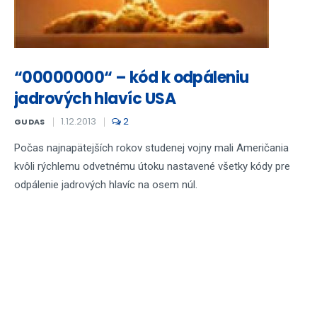
“00000000“ – kód k odpáleniu
jadrových hlavíc USA
1.12.2013
2
GUDAS
Počas najnapätejších rokov studenej vojny mali Američania
kvôli rýchlemu odvetnému útoku nastavené všetky kódy pre
odpálenie jadrových hlavíc na osem núl.