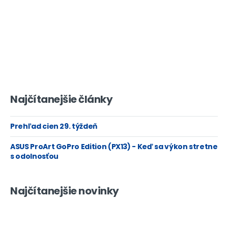
Najčítanejšie články
Prehľad cien 29. týždeň
ASUS ProArt GoPro Edition (PX13) - Keď sa výkon stretne
s odolnosťou
Najčítanejšie novinky