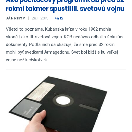
rokmi takmer spustil III. svetovú vojnu
28.11.2015
12
JÁN KISTY
Všetci to poznáme, Kubánska kríza v roku 1962 mohla
skončiť ako III. svetová vojna. KGB nedávno odhalilo šokujúce
dokumenty. Podľa nich sa ukazuje, že sme pred 32 rokmi
mohli byť svedkami Armagedonu. Svet bol bližšie ku veľkej
vojne než kedykoľvek...