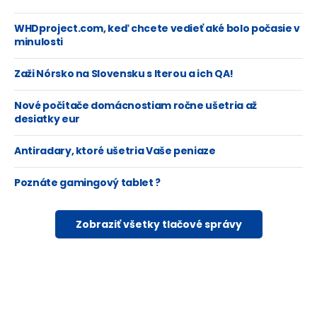
WHDproject.com, keď chcete vedieť aké bolo počasie v
minulosti
Zaži Nórsko na Slovensku s Iterou a ich QA!
Nové počítače domácnostiam ročne ušetria až
desiatky eur
Antiradary, ktoré ušetria Vaše peniaze
Poznáte gamingový tablet ?
Zobraziť všetky tlačové správy