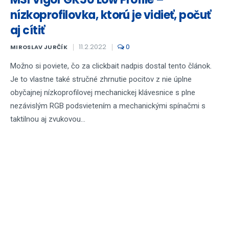
nízkoprofilovka, ktorú je vidieť, počuť
aj cítiť
11.2.2022
0
MIROSLAV JURČÍK
Možno si poviete, čo za clickbait nadpis dostal tento článok.
Je to vlastne také stručné zhrnutie pocitov z nie úplne
obyčajnej nízkoprofilovej mechanickej klávesnice s plne
nezávislým RGB podsvietením a mechanickými spínačmi s
taktilnou aj zvukovou...