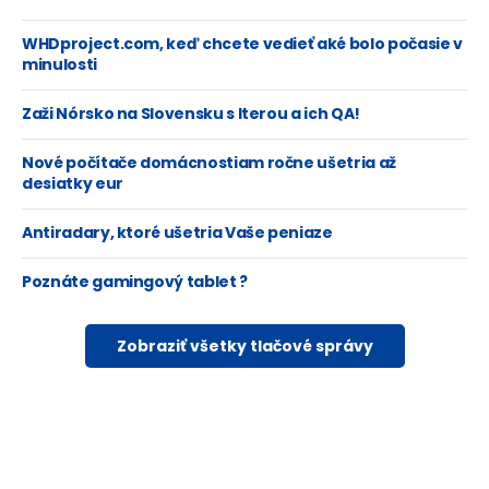
WHDproject.com, keď chcete vedieť aké bolo počasie v
minulosti
Zaži Nórsko na Slovensku s Iterou a ich QA!
Nové počítače domácnostiam ročne ušetria až
desiatky eur
Antiradary, ktoré ušetria Vaše peniaze
Poznáte gamingový tablet ?
Zobraziť všetky tlačové správy