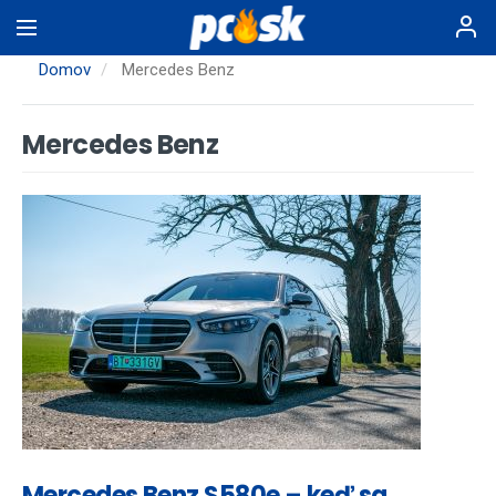
Skočiť
na
hlavný
Domov
Mercedes Benz
obsah
Mercedes Benz
Mercedes Benz S580e – keď sa