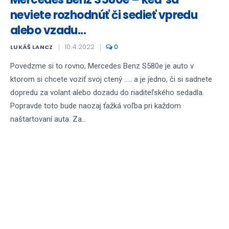
neviete rozhodnúť či sedieť vpredu
alebo vzadu...
10.4.2022
0
LUKÁŠ LANCZ
Povedzme si to rovno, Mercedes Benz S580e je auto v
ktorom si chcete voziť svoj ctený ..... a je jedno, či si sadnete
dopredu za volant alebo dozadu do riaditeľského sedadla.
Popravde toto bude naozaj ťažká voľba pri každom
naštartovaní auta. Za...