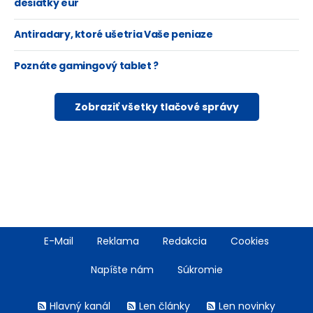
desiatky eur
Antiradary, ktoré ušetria Vaše peniaze
Poznáte gamingový tablet ?
Zobraziť všetky tlačové správy
Footer
E-Mail
Reklama
Redakcia
Cookies
menu
Napíšte nám
Súkromie
Rss
Hlavný kanál
Len články
Len novinky
menu