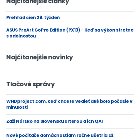
Najčítanejšie články
Prehľad cien 29. týždeň
ASUS ProArt GoPro Edition (PX13) - Keď sa výkon stretne
s odolnosťou
Najčítanejšie novinky
Tlačové správy
WHDproject.com, keď chcete vedieť aké bolo počasie v
minulosti
Zaži Nórsko na Slovensku s Iterou a ich QA!
Nové počítače domácnostiam ročne ušetria až