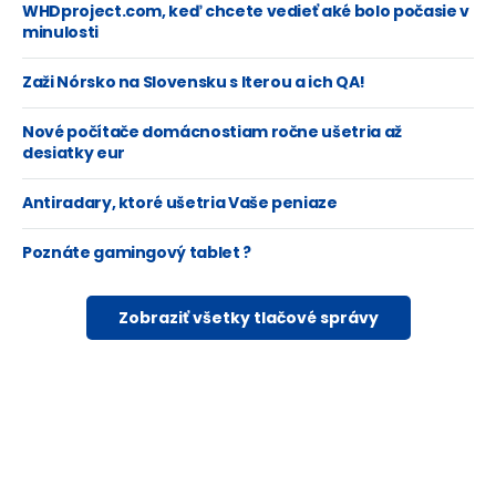
WHDproject.com, keď chcete vedieť aké bolo počasie v
minulosti
Zaži Nórsko na Slovensku s Iterou a ich QA!
Nové počítače domácnostiam ročne ušetria až
desiatky eur
Antiradary, ktoré ušetria Vaše peniaze
Poznáte gamingový tablet ?
Zobraziť všetky tlačové správy