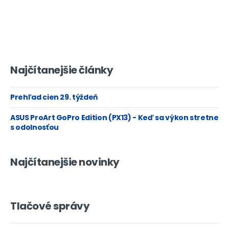
Najčítanejšie články
Prehľad cien 29. týždeň
ASUS ProArt GoPro Edition (PX13) - Keď sa výkon stretne
s odolnosťou
Najčítanejšie novinky
Tlačové správy