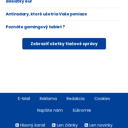
desiatky eur
Antiradary, ktoré ušetria Vaše peniaze
Poznáte gamingový tablet ?
Zobraziť všetky tlačové správy
Footer
E-Mail
Reklama
Redakcia
Cookies
menu
Napíšte nám
Súkromie
Rss
Hlavný kanál
Len články
Len novinky
menu