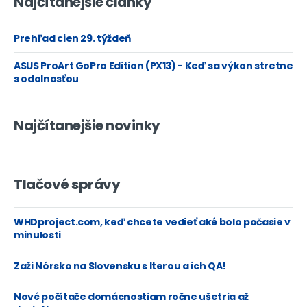
Najčítanejšie články
Prehľad cien 29. týždeň
ASUS ProArt GoPro Edition (PX13) - Keď sa výkon stretne
s odolnosťou
Najčítanejšie novinky
Tlačové správy
WHDproject.com, keď chcete vedieť aké bolo počasie v
minulosti
Zaži Nórsko na Slovensku s Iterou a ich QA!
Nové počítače domácnostiam ročne ušetria až