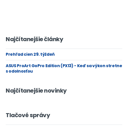
Najčítanejšie články
Prehľad cien 29. týždeň
ASUS ProArt GoPro Edition (PX13) - Keď sa výkon stretne
s odolnosťou
Najčítanejšie novinky
Tlačové správy