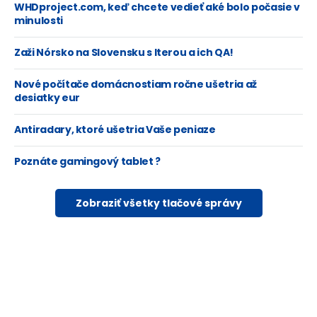
WHDproject.com, keď chcete vedieť aké bolo počasie v
minulosti
Zaži Nórsko na Slovensku s Iterou a ich QA!
Nové počítače domácnostiam ročne ušetria až
desiatky eur
Antiradary, ktoré ušetria Vaše peniaze
Poznáte gamingový tablet ?
Zobraziť všetky tlačové správy