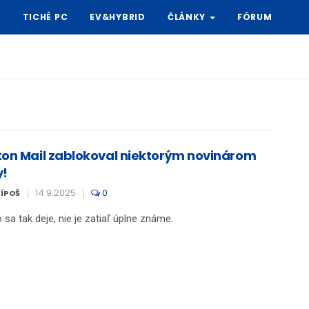
Y
TICHÉ PC
EV&HYBRID
ČLÁNKY
FÓRUM
ton Mail zablokoval niektorým novinárom
y!
14.9.2025
0
ŠÍPOŠ
 sa tak deje, nie je zatiaľ úplne známe.