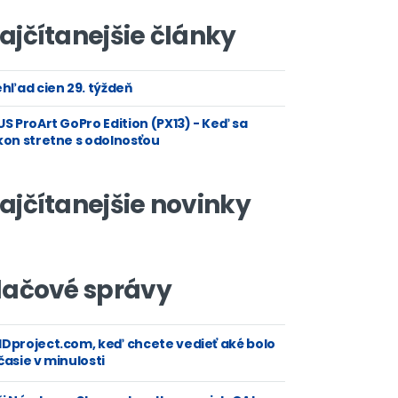
ajčítanejšie články
hľad cien 29. týždeň
S ProArt GoPro Edition (PX13) - Keď sa
kon stretne s odolnosťou
ajčítanejšie novinky
lačové správy
Dproject.com, keď chcete vedieť aké bolo
asie v minulosti