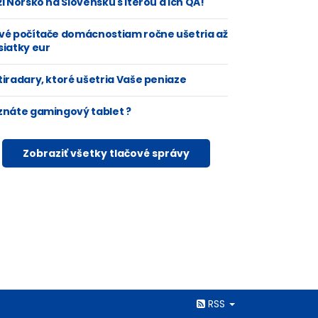
i Nórsko na Slovensku s Iterou a ich QA!
vé počítače domácnostiam ročne ušetria až
siatky eur
tiradary, ktoré ušetria Vaše peniaze
znáte gamingový tablet ?
Zobraziť všetky tlačové správy
Rss
RSS