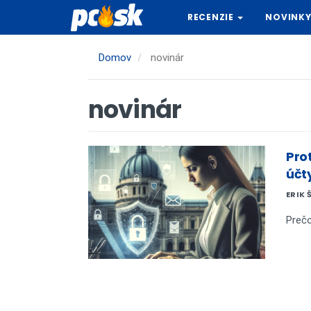
Skočiť
RECENZIE
NOVINK
na
hlavný
obsah
Domov
novinár
novinár
Pro
účt
ERIK 
Prečo