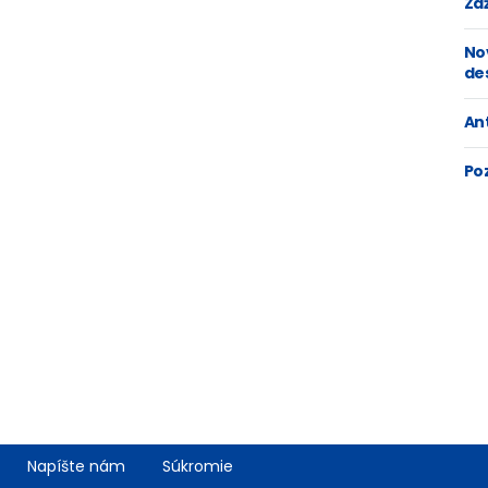
Zaž
No
de
An
Po
Napíšte nám
Súkromie