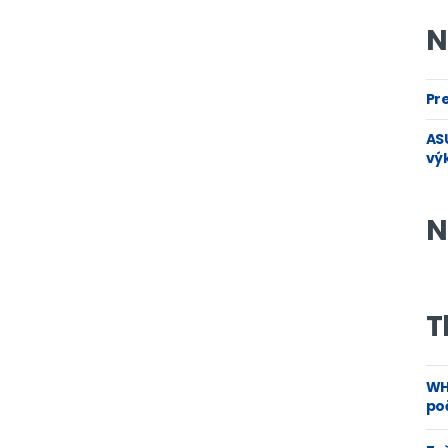
N
Pre
ASU
vý
N
T
WH
poč