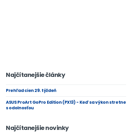
Najčítanejšie články
Prehľad cien 29. týždeň
ASUS ProArt GoPro Edition (PX13) - Keď sa výkon stretne
s odolnosťou
Najčítanejšie novinky