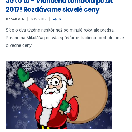
Je to tu - Vianočná tombola pc.sk
2017! Rozdávame skvelé ceny
6.12.2017
16
REDAKCIA
Síce o dva týzdne neskôr než po minulé roky, ale predsa.
Presne na Mikuláša pre vás spúšťame tradičnú tombolu pc.sk
o vecné ceny.