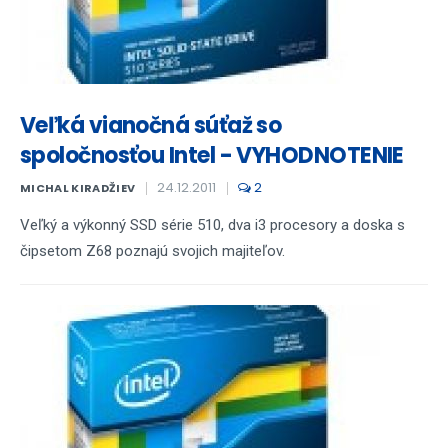
Veľká vianočná súťaž so
spoločnosťou Intel - VYHODNOTENIE
24.12.2011
2
MICHAL KIRADŽIEV
Veľký a výkonný SSD série 510, dva i3 procesory a doska s
čipsetom Z68 poznajú svojich majiteľov.