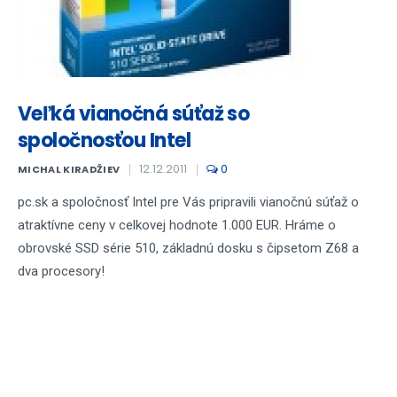
Veľká vianočná súťaž so
spoločnosťou Intel
12.12.2011
0
MICHAL KIRADŽIEV
pc.sk a spoločnosť Intel pre Vás pripravili vianočnú súťaž o
atraktívne ceny v celkovej hodnote 1.000 EUR. Hráme o
obrovské SSD série 510, základnú dosku s čipsetom Z68 a
dva procesory!