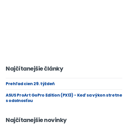
Najčítanejšie články
Prehľad cien 29. týždeň
ASUS ProArt GoPro Edition (PX13) - Keď sa výkon stretne
s odolnosťou
Najčítanejšie novinky