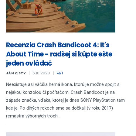
Recenzia Crash Bandicoot 4: It's
About Time - radšej si kúpte ešte
jeden ovládač
6.10.2020
1
JÁN KISTY
Neexistuje asi väčšia herná ikona, ktorú je možné spojiť s
nejakou konzolou či počítačom. Crash Bandicoot je na
západe značka, vďaka, ktorej je dnes SONY PlayStation tam
kde je. Po dlhých rokoch sme sa dočkali (v roku 2017)
remastra výborných troch...