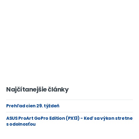
Najčítanejšie články
Prehľad cien 29. týždeň
ASUS ProArt GoPro Edition (PX13) - Keď sa výkon stretne
s odolnosťou