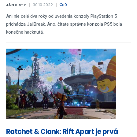
30.10.2022
0
JÁN KISTY
Ani nie celé dva roky od uvedenia konzoly PlayStation 5
prichádza JailBreak. Áno, čítate správne konzola PS5 bola
konečne hacknutá.
Ratchet & Clank: Rift Apart je prvá