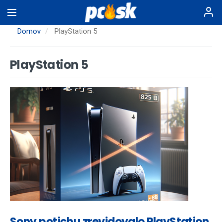
Skočiť
na
hlavný
Domov
PlayStation 5
obsah
PlayStation 5
Sony potichu zrevidovalo PlayStation