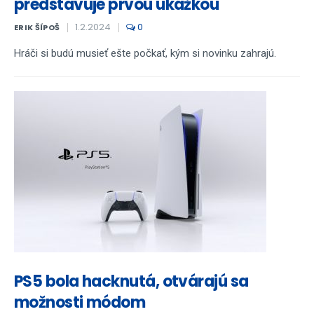
predstavuje prvou ukážkou
1.2.2024
0
ERIK ŠÍPOŠ
Hráči si budú musieť ešte počkať, kým si novinku zahrajú.
PS5 bola hacknutá, otvárajú sa
možnosti módom