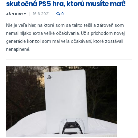
skutočná PS5 hra, ktorú musíte mať!
16.6.2021
0
JÁN KISTY
Nie je veľa hier, na ktoré som sa takto tešil a zároveň som
nemal nijako extra veľké očakávania. Už s príchodom novej
generácie konzol som mal veľa očakávaní, ktoré zostávali
nenaplnené.