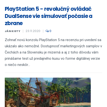
PlayStation 5 - revolučný ovládač
DualSense vie simulovať počasie a
zbrane
23.11.2020
0
JÁN KISTY
Zohnať novú konzolu PlayStation 5 na recenziu pri uvedení sa
ukázalo ako nemožné. Dostupnosť marketingových samplov v
Čechách a na Slovensku je mizerná a aj z toho dôvodu vám
prinášame test už predajného kusu vo forme digitálnej verzie
o niečo neskôr...