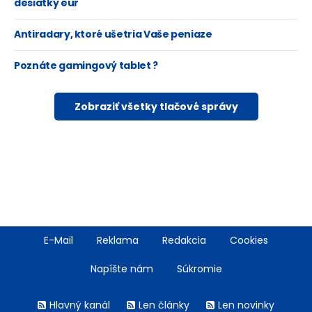
desiatky eur
Antiradary, ktoré ušetria Vaše peniaze
Poznáte gamingový tablet ?
Zobraziť všetky tlačové správy
Footer
E-Mail
Reklama
Redakcia
Cookies
menu
Napíšte nám
Súkromie
Rss
Hlavný kanál
Len články
Len novinky
menu