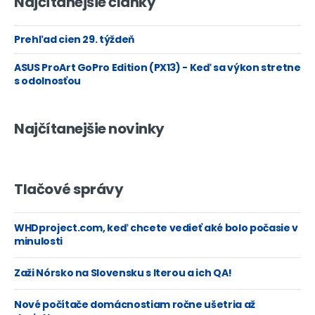
Najčítanejšie články
Prehľad cien 29. týždeň
ASUS ProArt GoPro Edition (PX13) - Keď sa výkon stretne
s odolnosťou
Najčítanejšie novinky
Tlačové správy
WHDproject.com, keď chcete vedieť aké bolo počasie v
minulosti
Zaži Nórsko na Slovensku s Iterou a ich QA!
Nové počítače domácnostiam ročne ušetria až