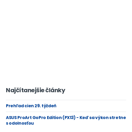
Najčítanejšie články
Prehľad cien 29. týždeň
ASUS ProArt GoPro Edition (PX13) - Keď sa výkon stretne
s odolnosťou