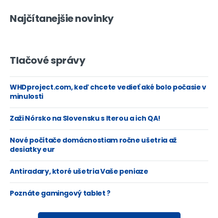
Najčítanejšie novinky
Tlačové správy
WHDproject.com, keď chcete vedieť aké bolo počasie v
minulosti
Zaži Nórsko na Slovensku s Iterou a ich QA!
Nové počítače domácnostiam ročne ušetria až
desiatky eur
Antiradary, ktoré ušetria Vaše peniaze
Poznáte gamingový tablet ?