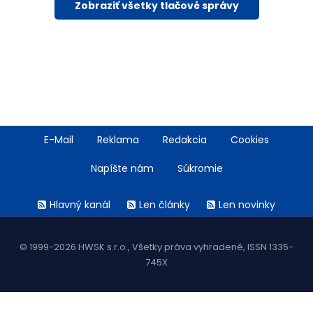
Zobraziť všetky tlačové správy
Footer
E-Mail
Reklama
Redakcia
Cookies
menu
Napíšte nám
Súkromie
Rss
Hlavný kanál
Len články
Len novinky
menu
© 1999-2026 HWSK s.r.o., Všetky práva vyhradené, ISSN 1335-
745X