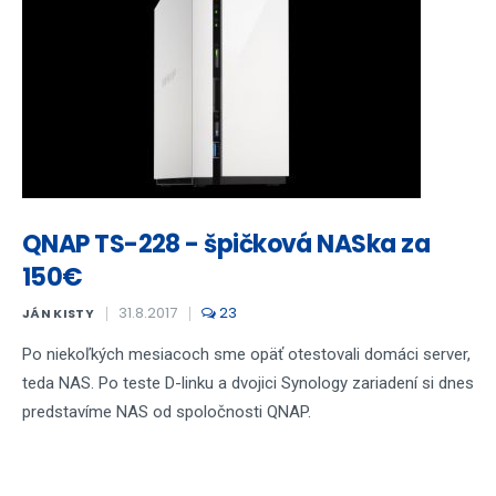
QNAP TS-228 - špičková NASka za
150€
31.8.2017
23
JÁN KISTY
Po niekoľkých mesiacoch sme opäť otestovali domáci server,
teda NAS. Po teste D-linku a dvojici Synology zariadení si dnes
predstavíme NAS od spoločnosti QNAP.