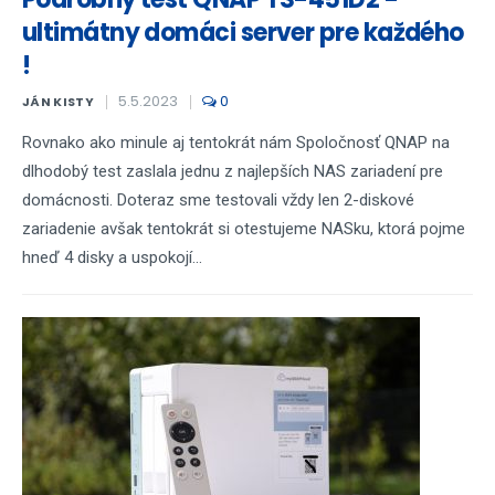
ultimátny domáci server pre každého
!
5.5.2023
0
JÁN KISTY
Rovnako ako minule aj tentokrát nám Spoločnosť QNAP na
dlhodobý test zaslala jednu z najlepších NAS zariadení pre
domácnosti. Doteraz sme testovali vždy len 2-diskové
zariadenie avšak tentokrát si otestujeme NASku, ktorá pojme
hneď 4 disky a uspokojí...