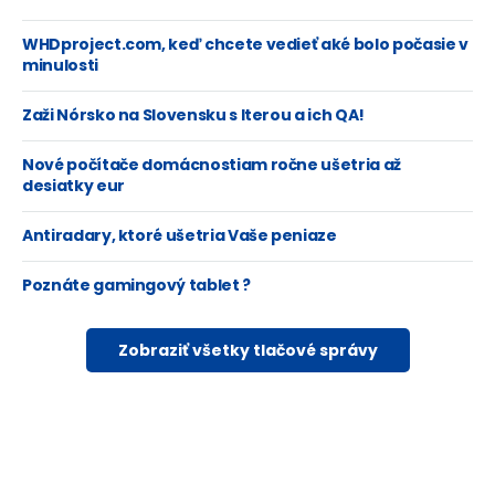
WHDproject.com, keď chcete vedieť aké bolo počasie v
minulosti
Zaži Nórsko na Slovensku s Iterou a ich QA!
Nové počítače domácnostiam ročne ušetria až
desiatky eur
Antiradary, ktoré ušetria Vaše peniaze
Poznáte gamingový tablet ?
Zobraziť všetky tlačové správy