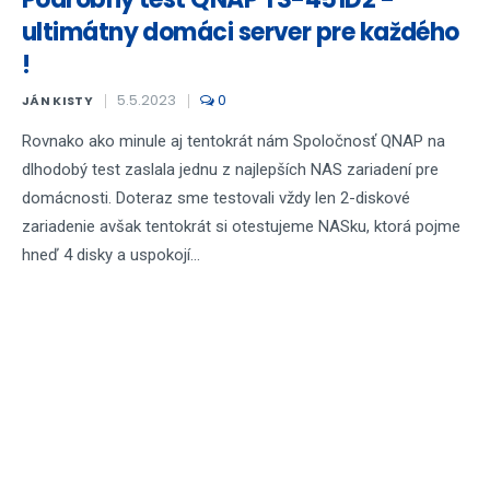
ultimátny domáci server pre každého
!
5.5.2023
0
JÁN KISTY
Rovnako ako minule aj tentokrát nám Spoločnosť QNAP na
dlhodobý test zaslala jednu z najlepších NAS zariadení pre
domácnosti. Doteraz sme testovali vždy len 2-diskové
zariadenie avšak tentokrát si otestujeme NASku, ktorá pojme
hneď 4 disky a uspokojí...