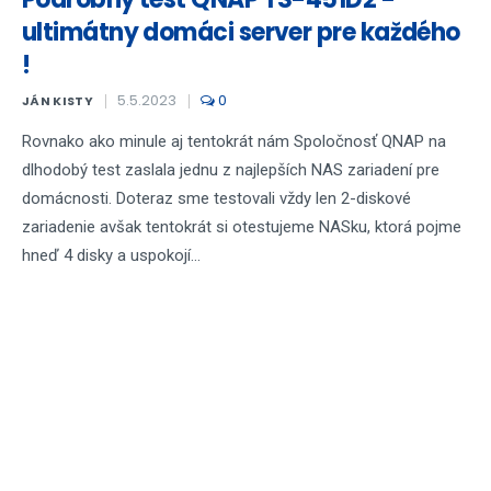
ultimátny domáci server pre každého
!
5.5.2023
0
JÁN KISTY
Rovnako ako minule aj tentokrát nám Spoločnosť QNAP na
dlhodobý test zaslala jednu z najlepších NAS zariadení pre
domácnosti. Doteraz sme testovali vždy len 2-diskové
zariadenie avšak tentokrát si otestujeme NASku, ktorá pojme
hneď 4 disky a uspokojí...