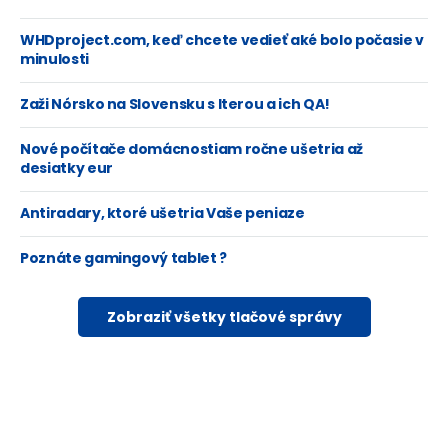
WHDproject.com, keď chcete vedieť aké bolo počasie v
minulosti
Zaži Nórsko na Slovensku s Iterou a ich QA!
Nové počítače domácnostiam ročne ušetria až
desiatky eur
Antiradary, ktoré ušetria Vaše peniaze
Poznáte gamingový tablet ?
Zobraziť všetky tlačové správy