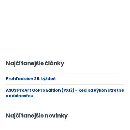
Najčítanejšie články
Prehľad cien 29. týždeň
ASUS ProArt GoPro Edition (PX13) - Keď sa výkon stretne
s odolnosťou
Najčítanejšie novinky